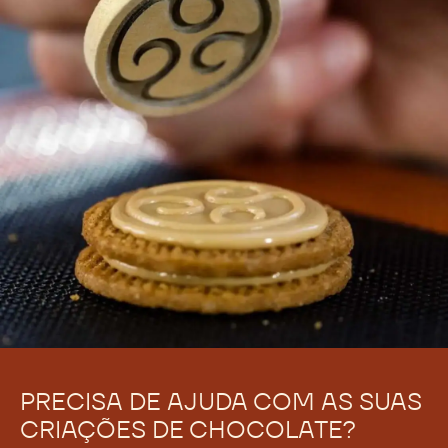
o
c
m
o
-
m
T
-
o
T
r
o
t
r
a
t
s
a
s
PRECISA DE AJUDA COM AS SUAS
CRIAÇÕES DE CHOCOLATE?