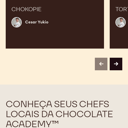
CHOKOPIE
TOR
Cesar
Cesa
Cesar Yukio
Yukio
Yukio
previous
next
CONHEÇA SEUS CHEFS
LOCAIS DA CHOCOLATE
ACADEMY™