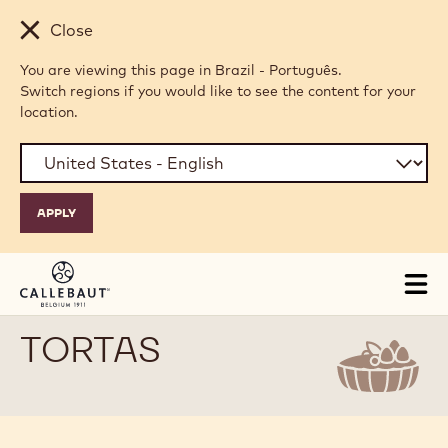
Skip to main content
Close
You are viewing this page in Brazil - Português.
Switch regions if you would like to see the content for your
location.
Tog
mai
nav
TORTAS