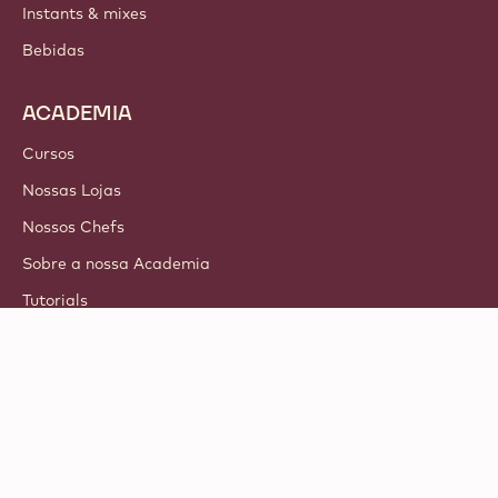
Instants & mixes
Bebidas
ACADEMIA
Cursos
Nossas Lojas
Nossos Chefs
Sobre a nossa Academia
Tutorials
© 2021 - 2026
Callebaut
.
todos os direitos reservados
Footer
Termos e Condições
-
Privacidade & Política de Cookies