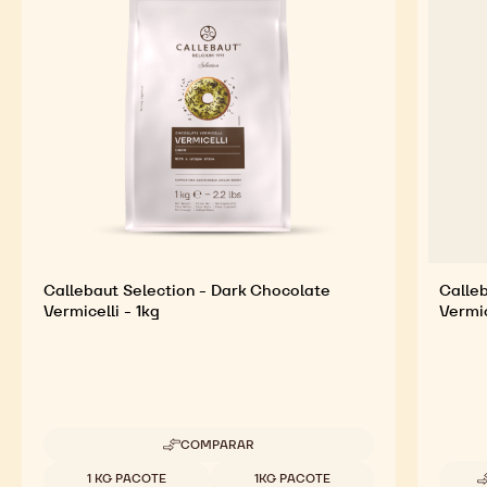
Callebaut Selection - Dark Chocolate
Calleb
Vermicelli - 1kg
Vermic
COMPARAR
-
CALLEBAUT
Tamanhos disponíveis
1 KG PACOTE
1KG PACOTE