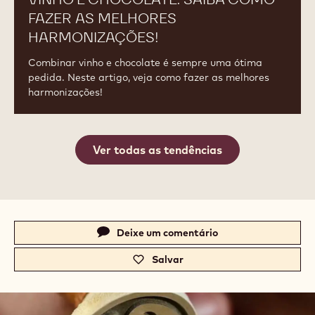
FAZER AS MELHORES
HARMONIZAÇÕES!
Combinar vinho e chocolate é sempre uma ótima
pedida. Neste artigo, veja como fazer as melhores
harmonizações!
Ver todas as tendências
Actions
Deixe um comentário
-
c
Salvar
-
a
c
.
a
c
.