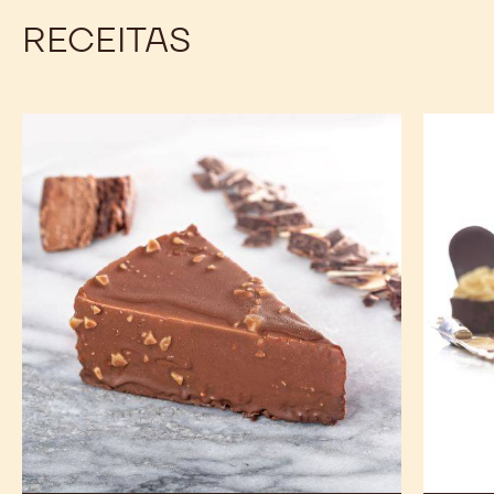
RECEITAS
Chokopie
Tortinh
de
Peanut
Butter