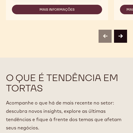
SELECTION
-
MAIS INFORMAÇÕES
MA
DARK
-
CHOCOLATE
CALLEBAUT
VERMICELLI
SELECTION
-
-
1KG
DARK
CHOCOLATE
previous
next
VERMICELLI
-
1KG
O QUE É TENDÊNCIA EM
TORTAS
Acompanhe o que há de mais recente no setor:
descubra novos insights, explore as últimas
tendências e fique à frente dos temas que afetam
seus negócios.