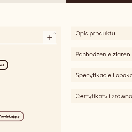
Opis produktu
Pochodzenie ziaren
mel
Specyfikacje i opa
Certyfikaty i zrówn
Powlekający