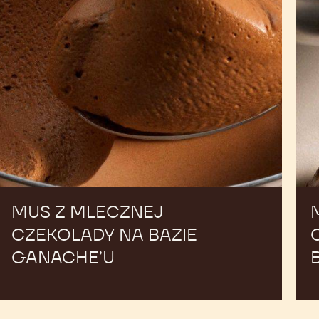
à
bo
MUS Z MLECZNEJ
CZEKOLADY NA BAZIE
GANACHE’U