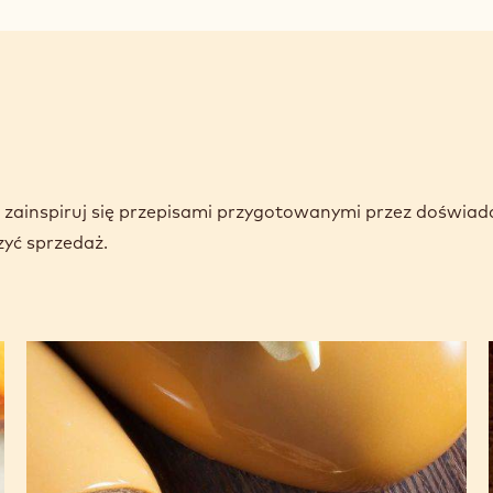
window)
i i zainspiruj się przepisami przygotowanymi przez doświa
zyć sprzedaż.
Krem
bawarski
z mlecznej
czekolady