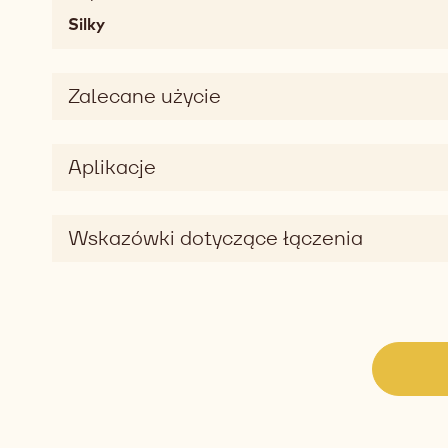
Uczucie
Silky
w
ustach
chewy,
Zalecane użycie
soft,
melting,
fatty,
Aplikacje
mouthcoating
Smak
podstawowy
Wskazówki dotyczące łączenia
sweet
Wymiar
smaku
silky