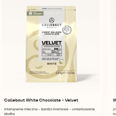
Callebaut White Chocolate - Velvet
intensywnie mleczna – bardzo kremowa – umiarkowanie
z
słodka
n