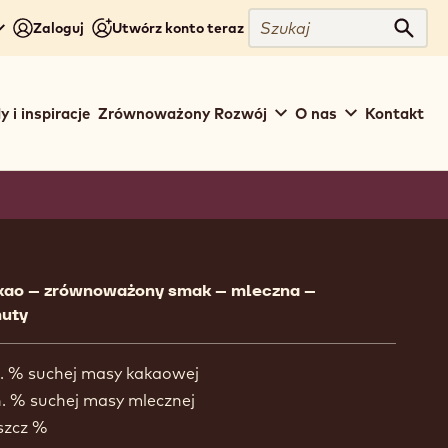
Szukaj
Zaloguj
Utwórz konto teraz
Szuka
y i inspiracje
Zrównoważony Rozwój
O nas
Kontakt
ion
kao – zrównoważony smak – mleczna –
uty
. % suchej masy kakaowej
. % suchej masy mlecznej
szcz %