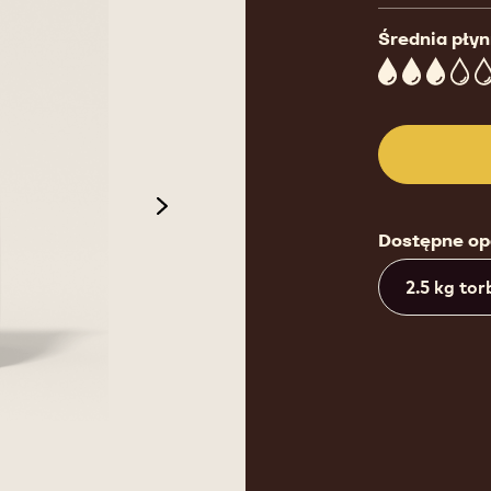
Średnia pły
3
next
Dostępne o
2.5 kg tor
de 3