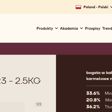
Poland - Polski
Main
Produkty
Akademia
Przepisy
Trend
navigation
Callebaut
Product
informat
bogata w ka
3 - 2.5KG
karmelowe n
33.6%
Min
20.8%
Min
1
/
3
36.2%
Tłu