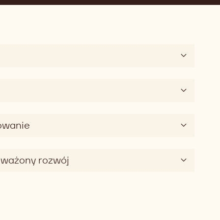
kowanie
oważony rozwój