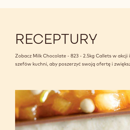
RECEPTURY
Zobacz Milk Chocolate - 823 - 2.5kg Callets w akcj
szefów kuchni, aby poszerzyć swoją ofertę i zwięks
Brownie
z panna
cotta
i duszonymi
gruszkami