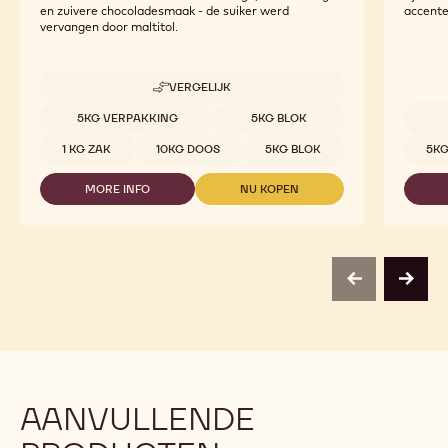
en zuivere chocoladesmaak - de suiker werd
accent
vervangen door maltitol.
VERGELIJK
-
MALCHOC-
Beschikbare maten
5KG VERPAKKING
5KG BLOK
D
Beschi
1 KG ZAK
10KG DOOS
5KG BLOK
5KG
MORE INFO
NU KOPEN
-
-
MALCHOC-
MALCHOC-
D
D
previous
next
AANVULLENDE