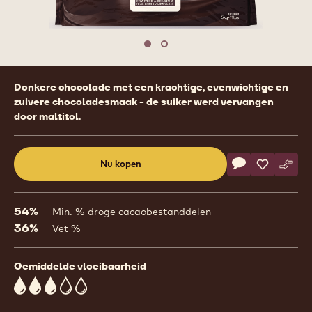
Move to slide 1
Move to slide 2
Product
Donkere chocolade met een krachtige, evenwichtige en
information
zuivere chocoladesmaak - de suiker werd vervangen
door maltitol.
Actions
Nu kopen
Schrijf een co
- MALCHOC-D
Opslaan
- MALCH
Verge
- MA
(opens
a
modal
54%
Min. % droge cacaobestanddelen
window)
36%
Vet %
Gemiddelde vloeibaarheid
3