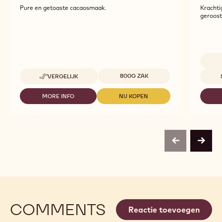
Pure en getoaste cacaosmaak.
Krachti
geroost
Beschikbare maten
Beschi
800G ZAK
VERGELIJK
-
NIBS
MORE INFO
NU KOPEN
-
-
NIBS
NIBS
previous
next
COMMENTS
Reactie toevoegen