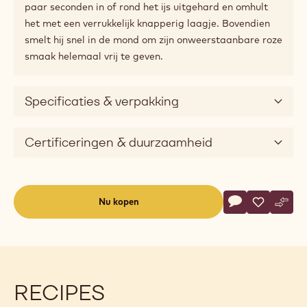
paar seconden in of rond het ijs uitgehard en omhult
het met een verrukkelijk knapperig laagje. Bovendien
smelt hij snel in de mond om zijn onweerstaanbare roze
smaak helemaal vrij te geven.
Specificaties & verpakking
Certificeringen & duurzaamheid
Actions
Nu kopen
Schrijf een co
- Ice Chocolate
Opslaan
- Ice Choc
Verge
- Ice
(opens
a
modal
window)
RECIPES