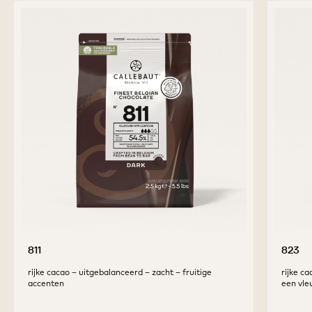
811
823
rijke cacao – uitgebalanceerd – zacht – fruitige
rijke c
accenten
een vle