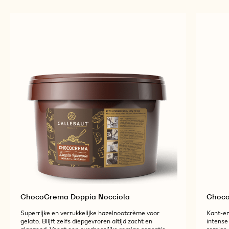
ChocoCrema Doppia Nocciola
Choco
Superrijke en verrukkelijke hazelnootcrème voor
Kant-en
gelato. Blijft zelfs diepgevroren altijd zacht en
intense