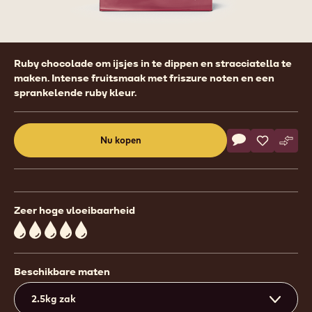
Product
Ruby chocolade om ijsjes in te dippen en stracciatella te
information
maken. Intense fruitsmaak met friszure noten en een
sprankelende ruby kleur.
Actions
Nu kopen
Schrijf een co
- Ice Chocolate
Opslaan
- Ice Choc
Verge
- Ice
(opens
a
modal
window)
Zeer hoge vloeibaarheid
5
Beschikbare maten
2.5kg zak