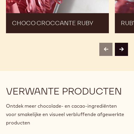
CHOCO CROCCANTE RUBY
RUB
previous
next
VERWANTE PRODUCTEN
Ontdek meer chocolade- en cacao-ingrediënten
voor smakelijke en visueel verbluffende afgewerkte
producten