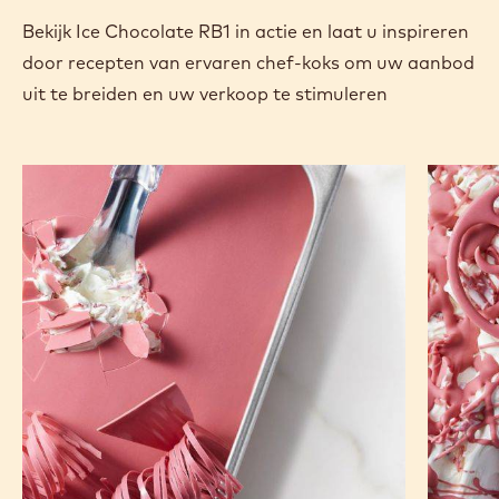
Bekijk Ice Chocolate RB1 in actie en laat u inspireren
door recepten van ervaren chef-koks om uw aanbod
uit te breiden en uw verkoop te stimuleren
Choco
Ruby
Croccante
Straccia
ruby