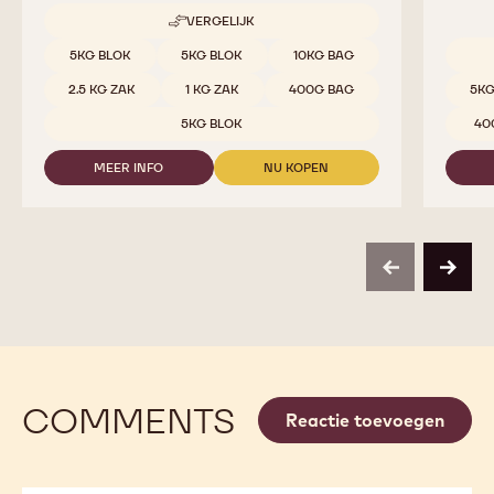
VERGELIJK
-
811
Beschikbare maten
5KG BLOK
5KG BLOK
10KG BAG
Beschi
2.5 KG ZAK
1 KG ZAK
400G BAG
5KG
5KG BLOK
40
MEER INFO
NU KOPEN
-
-
811
811
previous
next
COMMENTS
Reactie toevoegen