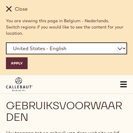
Skip to main content
Close
You are viewing this page in Belgium - Nederlands.
Switch regions if you would like to see the content for your
location.
Tog
mai
nav
GEBRUIKSVOORWAAR
DEN
Uw toegang tot en gebruik van deze website en/of