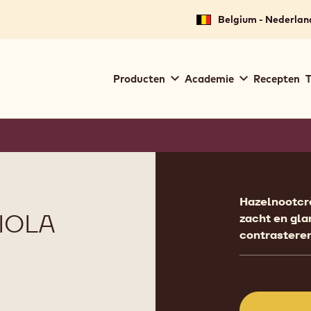
Belgium - Nederlan
Main
Producten
Academie
Recepten
T
navigation
Callebaut
Product
informat
Hazelnootcrè
IOLA
zacht en gla
contrasteren