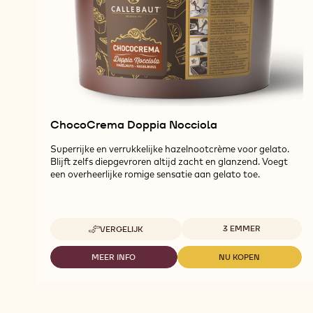
ChocoCrema Doppia Nocciola
Superrijke en verrukkelijke hazelnootcrème voor gelato.
Blijft zelfs diepgevroren altijd zacht en glanzend. Voegt
een overheerlijke romige sensatie aan gelato toe.
Beschikbare maten
3 EMMER
VERGELIJK
-
CHOCOCREMA
DOPPIA
MEER INFO
NU KOPEN
-
-
NOCCIOLA
CHOCOCREMA
CHOCOCREMA
DOPPIA
DOPPIA
NOCCIOLA
NOCCIOLA