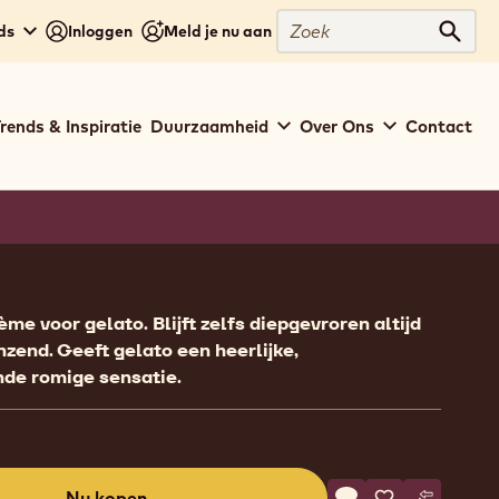
Zoek
ds
Inloggen
Meld je nu aan
Zoek
rends & Inspiratie
Duurzaamheid
Over Ons
Contact
ion
me voor gelato. Blijft zelfs diepgevroren altijd
nzend. Geeft gelato een heerlijke,
de romige sensatie.
Actions
Nu kopen