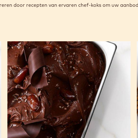
pireren door recepten van ervaren chef-koks om uw aanbod 
La
Mia
Choco
Africa