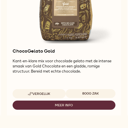
ChocoGelato Gold
Kant-en-klare mix voor chocolade gelato met de intense
smaak van Gold Chocolate en een gladde, romige
structuur. Bereid met echte chocolade.
Beschikbare maten
800G ZAK
VERGELIJK
-
CHOCOGELATO
GOLD
MEER INFO
-
CHOCOGELATO
GOLD