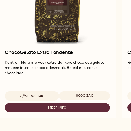
ChocoGelato Extra Fondente
C
Kant-en-klare mix voor extra donkere chocolade gelato
R
met een intense chocoladesmaak. Bereid met echte
k
chocolade.
Beschikbare maten
800G ZAK
VERGELIJK
-
CHOCOGELATO
EXTRA
MEER INFO
-
FONDENTE
CHOCOGELATO
EXTRA
FONDENTE