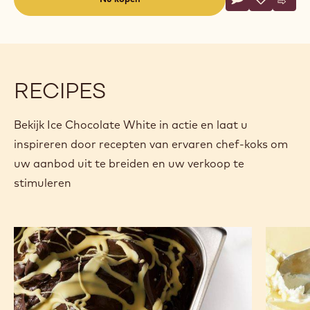
om volop van zijn rijke, romige smaak te kunnen
genieten.
Specificaties & verpakking
Certificeringen & duurzaamheid
Actions
Nu kopen
Schrijf een co
- Ice Chocolate
Opslaan
- Ice Choc
Verge
- Ice
(opens
a
modal
window)
RECIPES
Bekijk Ice Chocolate White in actie en laat u