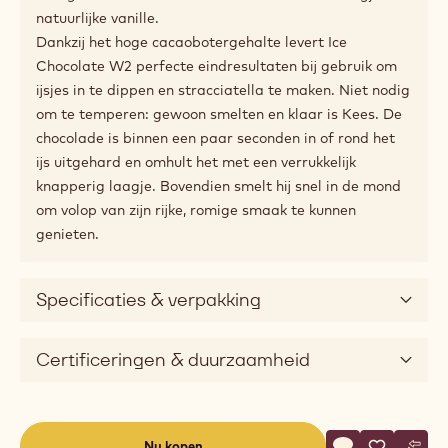
Productbeschrijving
De witte chocolade voor ijsbereiders: perfect om te
dippen en voor stracciatella
Ice Chocolate W2 is gebaseerd op het originele W2-
recept van Octaaf Callebaut en is speciaal op
ijsbereiders afgestemd. Dankzij de hoge vloeibaarheid
is deze Ice Chocolate ideaal om ijsjes in te dippen en
stracciatella te maken. Het heeft een
uitgebalanceerde, alom geliefde smaak met rijke en
romige noten van melk en karamel met een vleugje
natuurlijke vanille.
Dankzij het hoge cacaobotergehalte levert Ice
Chocolate W2 perfecte eindresultaten bij gebruik om
ijsjes in te dippen en stracciatella te maken. Niet nodig
om te temperen: gewoon smelten en klaar is Kees. De
chocolade is binnen een paar seconden in of rond het
ijs uitgehard en omhult het met een verrukkelijk
knapperig laagje. Bovendien smelt hij snel in de mond