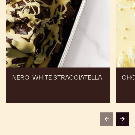
inspireren door recepten van ervaren chef-koks om
uw aanbod uit te breiden en uw verkoop te
stimuleren
Nero-
Choco
White
Croccan
Stracciatella
White