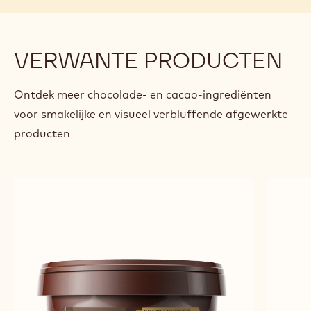
NERO-WHITE STRACCIATELLA
CHO
previous
next
VERWANTE PRODUCTEN
Ontdek meer chocolade- en cacao-ingrediënten
voor smakelijke en visueel verbluffende afgewerkte
producten