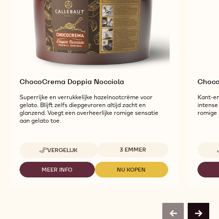
ChocoCrema Doppia Nocciola
Choco