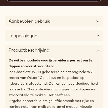
Actions
Nu kopen
Schrijf een co
- Ice Chocolate
Opslaan
- Ice Choc
Verge
- Ice
(opens
a
modal
window)
Zeer hoge vloeibaarheid
5
Beschikbare maten
2.5kg zak
Aanbevolen gebruik
Toepassingen