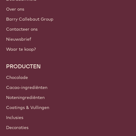
Inloggen
Meld je nu aan
Belgium - Nederlands
BELANGRIJKE LINKS
Footer
Callebaut
Recepten
Trends & Inspiratie
Duurzaamheid
Over ons
Barry Callebaut Group
Contacteer ons
Nieuwsbrief
Waar te koop?