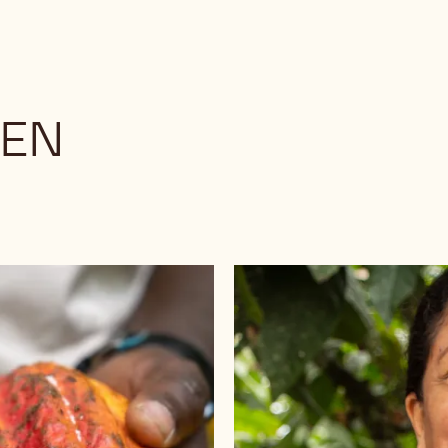
PEN
Chocolade
bekijken