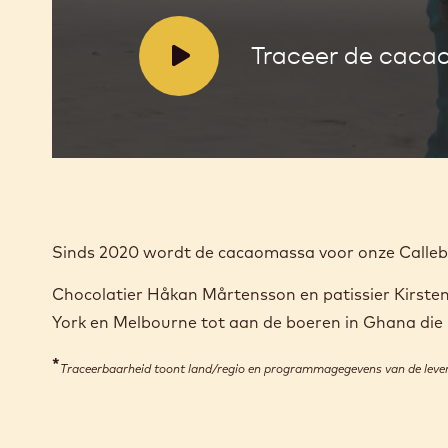
V
Traceer de caca
i
d
e
o
:
Sinds 2020 wordt de cacaomassa voor onze Calleb
Chocolatier Håkan Mårtensson en patissier Kirsten
York en Melbourne tot aan de boeren in Ghana d
*
Traceerbaarheid toont land/regio en programmagegevens van de levera