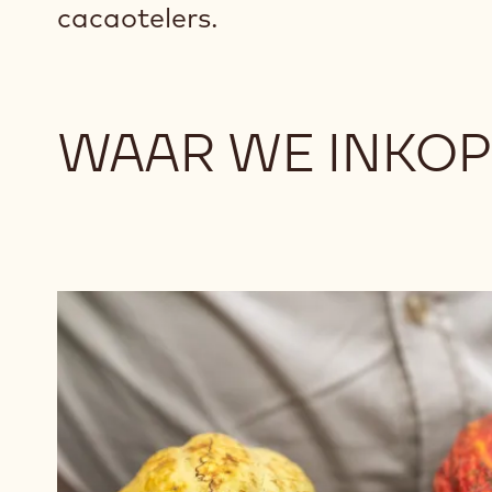
cacaotelers.
WAAR WE INKO
Chocolade
bekijken