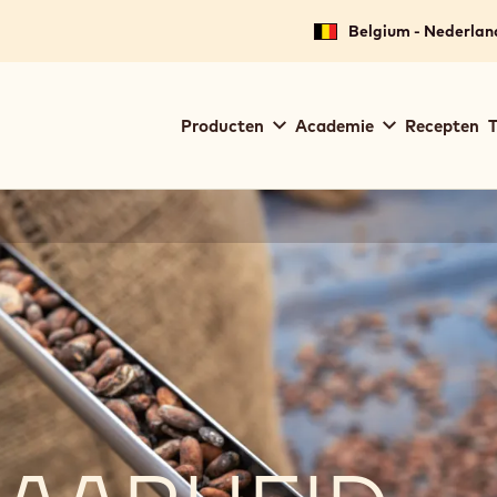
Belgium - Nederlan
Main
Producten
Academie
Recepten
T
navigation
Callebaut