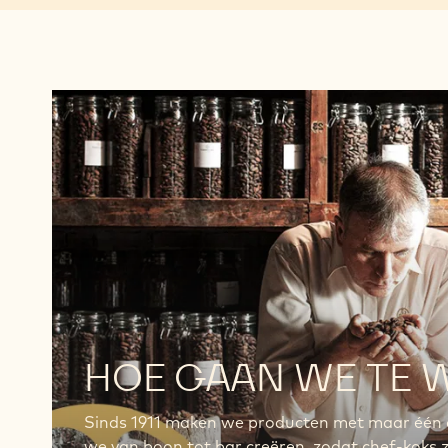
Ons
vakmanschap
Ons
vakmanschap
HOE GAAN WE TE 
Sinds 1911 maken we producten met maar één d
we van boon tot bar creëren, zodat chef-koks z