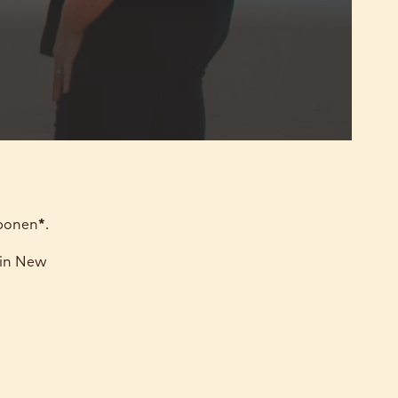
obonen
*
.
 in New