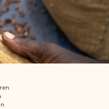
ren
n
an