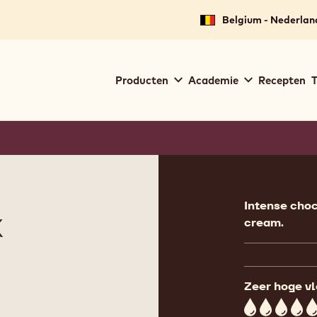
Belgium - Nederlan
Main
Producten
Academie
Recepten
T
navigation
Callebaut
Product
informat
Intense choc
K
cream.
Zeer hoge v
5