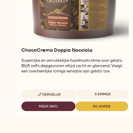
ChocoCrema Doppia Nocciola
Superrijke en verrukkelijke hazelnootcrème voor gelato.
Blijft zelfs diepgevroren altijd zacht en glanzend. Voegt
een overheerlijke romige sensatie aan gelato toe.
Beschikbare maten
3 EMMER
VERGELIJK
-
CHOCOCREMA
DOPPIA
MEER INFO
NU KOPEN
-
-
NOCCIOLA
CHOCOCREMA
CHOCOCREMA
DOPPIA
DOPPIA
NOCCIOLA
NOCCIOLA