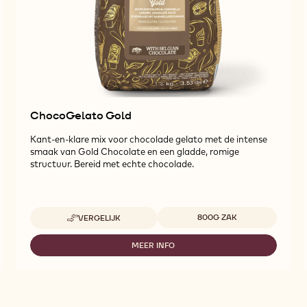
ChocoGelato Gold
Kant-en-klare mix voor chocolade gelato met de intense
smaak van Gold Chocolate en een gladde, romige
structuur. Bereid met echte chocolade.
Beschikbare maten
800G ZAK
VERGELIJK
-
CHOCOGELATO
GOLD
MEER INFO
-
CHOCOGELATO
GOLD