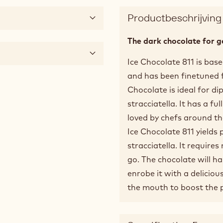
Productbeschrijving
The dark chocolate for g
Ice Chocolate 811 is base
and has been finetuned fo
Chocolate is ideal for di
stracciatella. It has a f
loved by chefs around th
Ice Chocolate 811 yields
stracciatella. It require
go. The chocolate will h
enrobe it with a deliciou
the mouth to boost the p