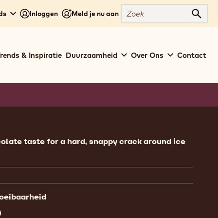
Zoek
ds
Inloggen
Meld je nu aan
Zoek
rends & Inspiratie
Duurzaamheid
Over Ons
Contact
ion
olate taste for a hard, snappy crack around ice
loeibaarheid