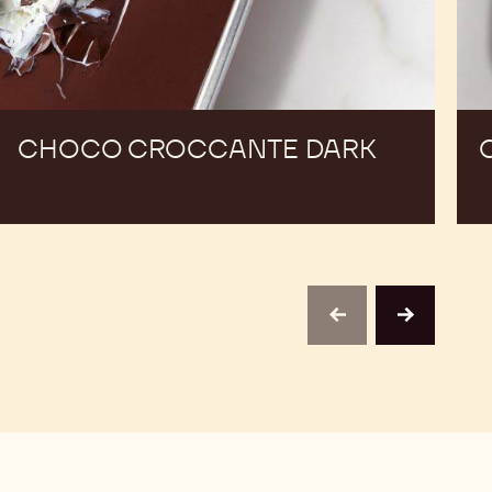
CHOCO CROCCANTE DARK
previous
next