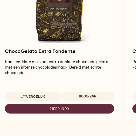
ChocoGelato Extra Fondente
C
Kant-en-klare mix voor extra donkere chocolade gelato
R
met een intense chocoladesmaak. Bereid met echte
k
chocolade.
Beschikbare maten
800G ZAK
VERGELIJK
-
CHOCOGELATO
EXTRA
MEER INFO
-
FONDENTE
CHOCOGELATO
EXTRA
FONDENTE