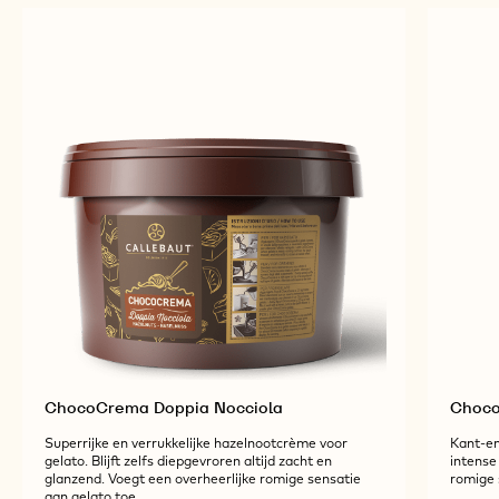
ChocoCrema Doppia Nocciola
Choco
Superrijke en verrukkelijke hazelnootcrème voor
Kant-en
gelato. Blijft zelfs diepgevroren altijd zacht en
intense
glanzend. Voegt een overheerlijke romige sensatie
romige 
aan gelato toe.