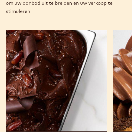
om uw aanbod uit te breiden en uw verkoop te
stimuleren
La
Soft
Mia
Dark
Choco
Gelato
Africa