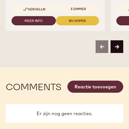
Beschikbare maten
3 EMMER
VERGELIJK
-
CHOCOCREMA
NERO
MEER INFO
NU KOPEN
-
-
CHOCOCREMA
CHOCOCREMA
NERO
NERO
previous
next
COMMENTS
Reactie toevoegen
Er zijn nog geen reacties.