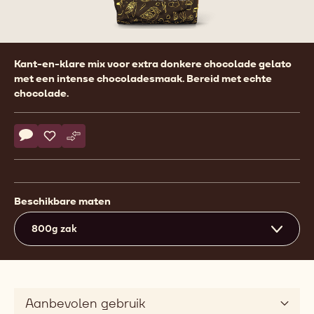
Product
Kant-en-klare mix voor extra donkere chocolade gelato
information
met een intense chocoladesmaak. Bereid met echte
chocolade.
Actions
Schrijf een commentaar op
- ChocoGelato Extra Fondente
Opslaan
- ChocoGelato Extra Fondente
Vergelijk
- ChocoGelato Extra Fondente
Beschikbare maten
800g zak
Aanbevolen gebruik