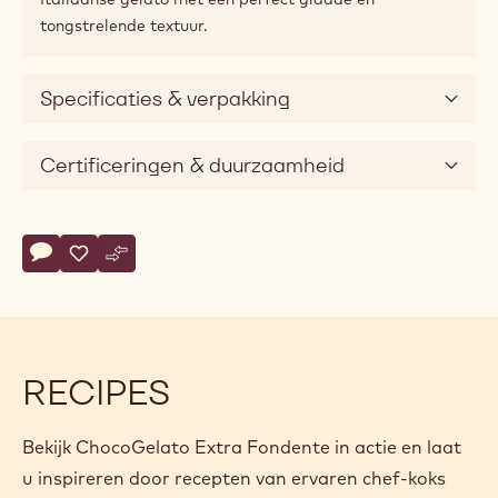
tongstrelende textuur.
Specificaties & verpakking
Certificeringen & duurzaamheid
Actions
Schrijf een commentaar op
- ChocoGelato Extra Fondente
Opslaan
- ChocoGelato Extra Fondente
Vergelijk
- ChocoGelato Extra Fondente
RECIPES
Bekijk ChocoGelato Extra Fondente in actie en laat
u inspireren door recepten van ervaren chef-koks