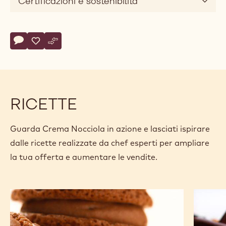
Certificazioni e sostenibilità
Actions
Scrivi un commento
- Crema Nocciola
Salvare
- Crema Nocciola
Confronto
- Crema Nocciola
RICETTE
Guarda Crema Nocciola in azione e lasciati ispirare
dalle ricette realizzate da chef esperti per ampliare
la tua offerta e aumentare le vendite.
Macaron
Tartelle
di
con
nocciole
crema