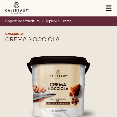
Skip to main content
Tog
mai
nav
Coperture e farciture
/
Ripieni & Creme
CALLEBAUT
CREMA NOCCIOLA