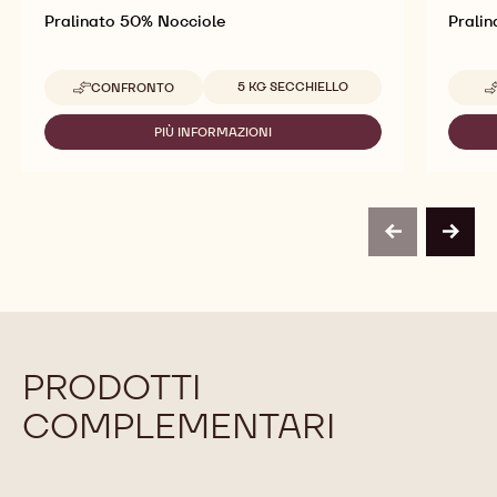
Pralinato 50% Nocciole
Pralin
Dimensioni disponibili
5 KG SECCHIELLO
CONFRONTO
-
PRALINATO
50%
PIÙ INFORMAZIONI
-
NOCCIOLE
PRALINATO
50%
NOCCIOLE