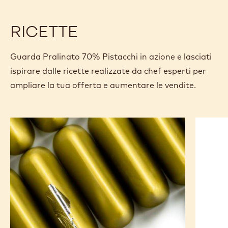
Specifiche e confezione
Certificazioni e sostenibilità
Actions
Scrivi un commento
- Pralinato 70% Pistacchi
Salvare
- Pralinato 70% Pistacchi
Confronto
- Pralinato 70% Pistacchi
RICETTE
Guarda Pralinato 70% Pistacchi in azione e lasciati
ispirare dalle ricette realizzate da chef esperti per
ampliare la tua offerta e aumentare le vendite.