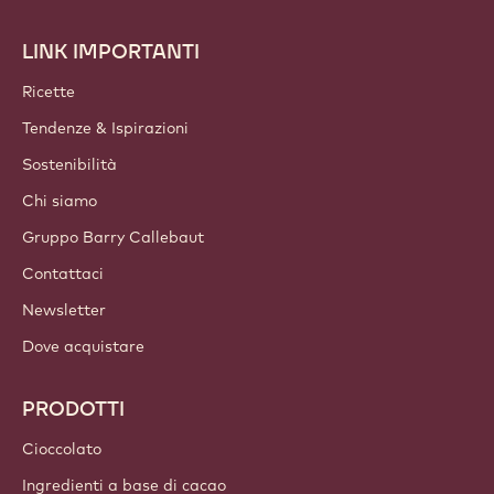
comunicazioni.
Unisciti alla nostra community oggi stesso
ACCOUNT E IMPOSTAZIONI
Accedi
Iscriviti ora
Italy - Italiano
LINK IMPORTANTI
Footer
Callebaut
Ricette
Tendenze & Ispirazioni
Sostenibilità
Chi siamo