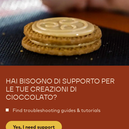
r
s
o
t
s
a
t
t
a
e
t
e
HAI BISOGNO DI SUPPORTO PER
LE TUE CREAZIONI DI
CIOCCOLATO?
Find troubleshooting guides & tutorials
Yes, I need support