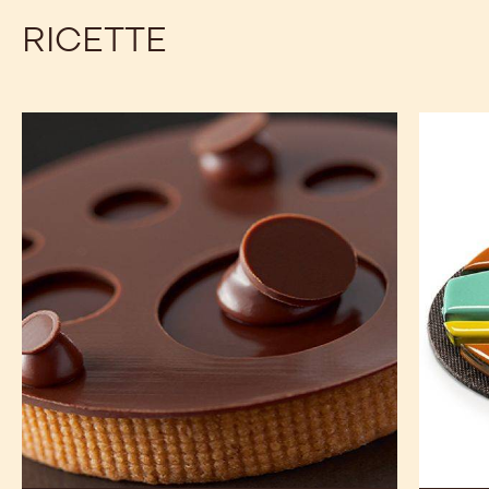
RICETTE
Crostatina
TORTA
Alunga™
AL
RUGOS