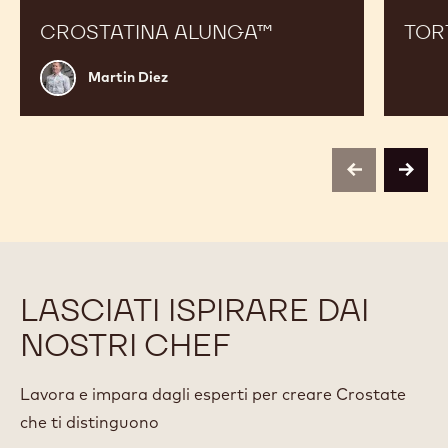
CROSTATINA ALUNGA™
TOR
Martin
Martin Diez
Diez
previous
next
LASCIATI ISPIRARE DAI
NOSTRI CHEF
Lavora e impara dagli esperti per creare Crostate
che ti distinguono