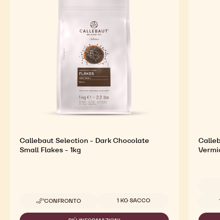
Callebaut Selection - Dark Chocolate
Calleb
Small Flakes - 1kg
Vermic
Dimensioni disponibili
Dimensi
1 KG SACCO
CONFRONTO
-
CALLEBAUT