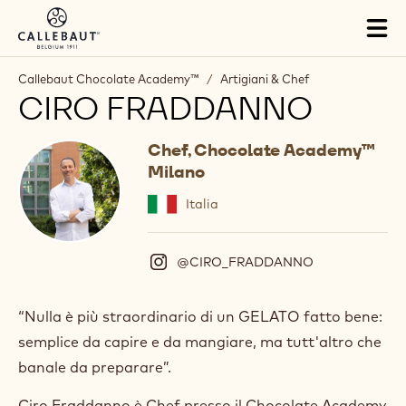
Skip to main content
Tog
mai
nav
Callebaut Chocolate Academy™
/
Artigiani & Chef
CIRO FRADDANNO
Chef, Chocolate Academy™
Milano
Italia
@CIRO_FRADDANNO
(
I
n
s
“Nulla è più straordinario di un GELATO fatto bene:
t
semplice da capire e da mangiare, ma tutt'altro che
a
g
banale da preparare”.
r
a
Ciro Fraddanno è Chef presso il Chocolate Academy