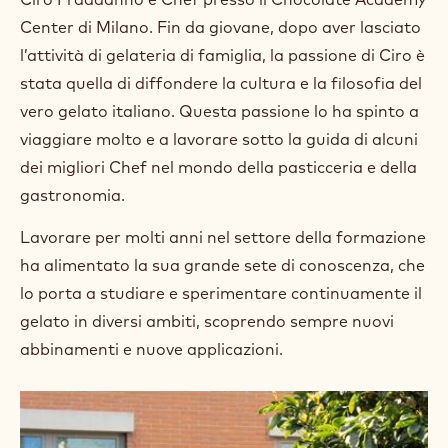
m
Center di Milano. Fin da giovane, dopo aver lasciato
)
.
l’attività di gelateria di famiglia, la passione di Ciro è
O
stata quella di diffondere la cultura e la filosofia del
p
e
vero gelato italiano. Questa passione lo ha spinto a
n
viaggiare molto e a lavorare sotto la guida di alcuni
s
i
dei migliori Chef nel mondo della pasticceria e della
n
gastronomia.
a
n
Lavorare per molti anni nel settore della formazione
e
w
ha alimentato la sua grande sete di conoscenza, che
w
lo porta a studiare e sperimentare continuamente il
i
n
gelato in diversi ambiti, scoprendo sempre nuovi
d
abbinamenti e nuove applicazioni.
o
w
.