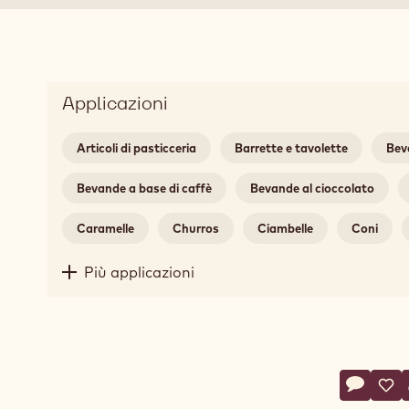
Applicazioni
Articoli di pasticceria
Barrette e tavolette
Bev
Bevande a base di caffè
Bevande al cioccolato
Caramelle
Churros
Ciambelle
Coni
Più applicazioni
Action
Scrivi u
- Calleb
Sal
- C