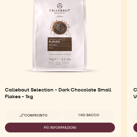
Callebaut Selection - Dark Chocolate Small
C
Flakes - 1kg
V
Dimensioni disponibili
1 KG SACCO
CONFRONTO
-
CALLEBAUT
SELECTION
PIÙ INFORMAZIONI
-
-
CALLEBAUT