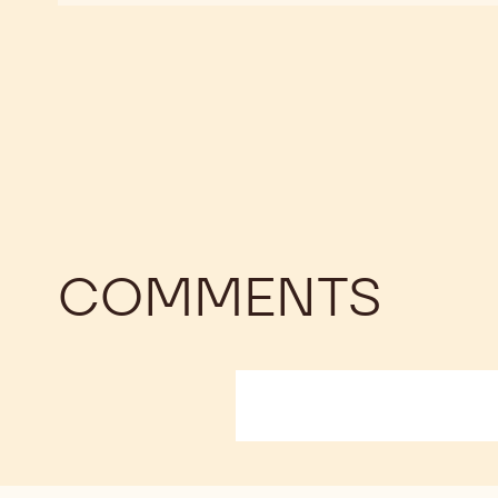
DARK
SELECTION
CHOCOLATE
-
PAILLETÉS
DARK
-
CHOCOLATE
1KG
PAILLETÉS
-
1KG
COMMENTS