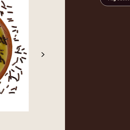
next
 2