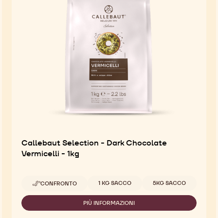
Callebaut Selection - Dark Chocolate
Vermicelli - 1kg
Dimensioni disponibili
1 KG SACCO
5KG SACCO
CONFRONTO
-
CALLEBAUT
SELECTION
PIÙ INFORMAZIONI
-
-
CALLEBAUT