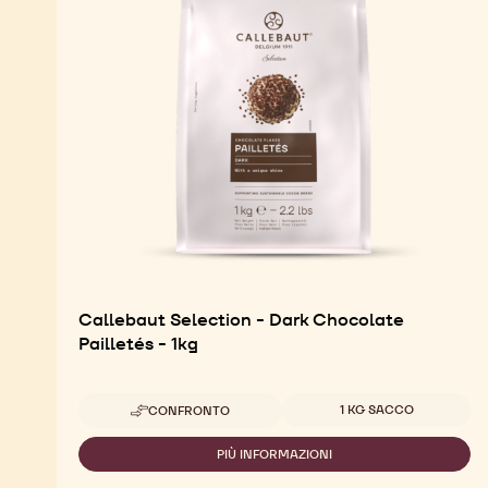
Callebaut Selection - Dark Chocolate
Pailletés - 1kg
Dimensioni disponibili
1 KG SACCO
CONFRONTO
-
CALLEBAUT
SELECTION
PIÙ INFORMAZIONI
-
-
CALLEBAUT