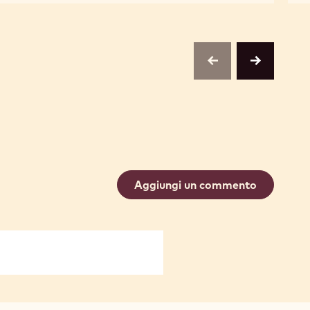
DARK
SELECTION
CHOCOLATE
-
SMALL
DARK
FLAKES
CHOCOLATE
-
SMALL
1KG
FLAKES
previous
next
-
1KG
Aggiungi un commento