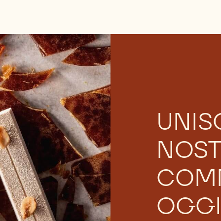
UNISC
NOS
COM
OGGI