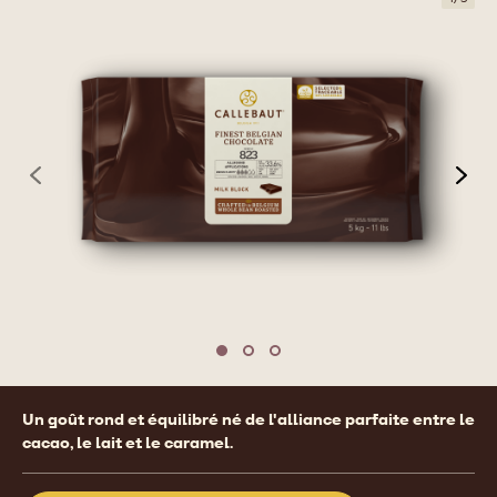
previous
nex
Move to slide 1
Move to slide 2
Move to slide 3
Product
Un goût rond et équilibré né de l'alliance parfaite entre le
information
cacao, le lait et le caramel.