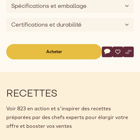
e
Spécifications et emballage
o
Certifications et durabilité
Actions
Acheter
Écrire un comm
- 823
Sauvegar
- 823
Comp
- 823
(opens
a
modal
window)
RECETTES
Voir 823 en action et s'inspirer des recettes
préparées par des chefs experts pour élargir votre
offre et booster vos ventes