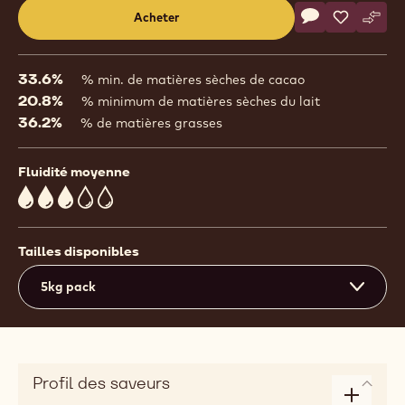
Actions
Acheter
Écrire un comm
- 823
Sauvegar
- 823
Comp
- 823
(opens
a
modal
33.6%
% min. de matières sèches de cacao
window)
20.8%
% minimum de matières sèches du lait
36.2%
% de matières grasses
Fluidité moyenne
3
Tailles disponibles
5kg pack
Profil des saveurs