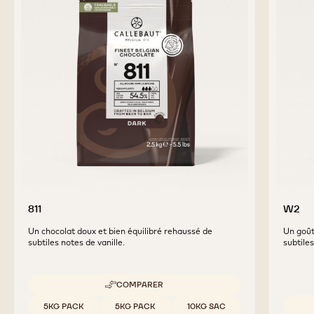
811
W2
Un chocolat doux et bien équilibré rehaussé de
Un goût
subtiles notes de vanille.
subtiles
COMPARER
-
811
Tailles disponibles
5KG PACK
5KG PACK
10KG SAC