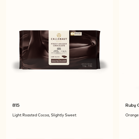
815
Ruby C
Light Roasted Cocoa, Slightly Sweet
Orange 