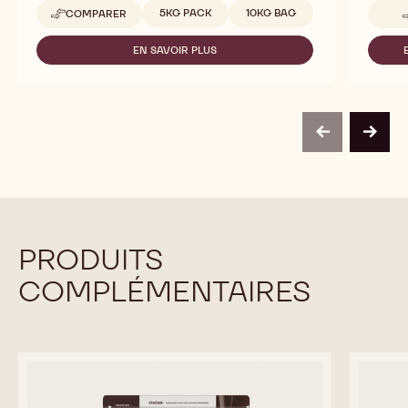
Tailles disponibles
5KG PACK
10KG BAG
COMPARER
-
815
EN SAVOIR PLUS
-
815
previous
next
PRODUITS
COMPLÉMENTAIRES