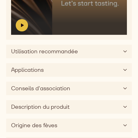
melting,
Lire
fatty,
la
vidéo:
mouthcoating
Sensory
Saveurs
profile
V
S
Primaires
video
i
e
sweet
d
n
Dimension
e
s
Utilisation recommandée
o
o
gustative
:
r
silky
y
Applications
p
r
o
Conseils d'association
f
i
l
Description du produit
e
v
Origine des fèves
i
d