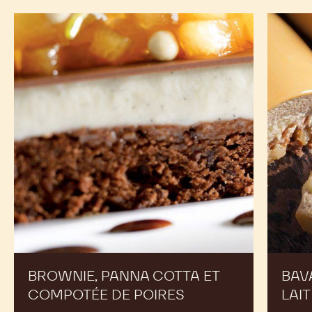
Brownie,
Bavaroi
panna
au
cotta
chocola
et
au
compotée
lait
de
poires
BROWNIE, PANNA COTTA ET
BAV
COMPOTÉE DE POIRES
LAIT