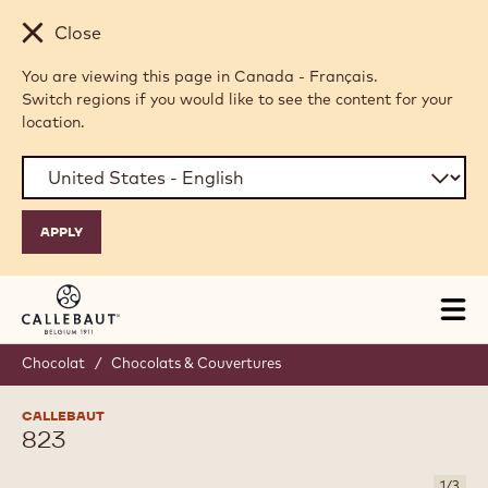
Skip to main content
Close
You are viewing this page in Canada - Français.
Switch regions if you would like to see the content for your
location.
Tog
mai
nav
Chocolat
/
Chocolats & Couvertures
CALLEBAUT
823
1
/
3