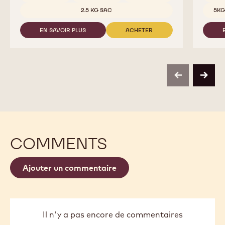
Tailles
2.5 KG SAC
5KG
EN SAVOIR PLUS
ACHETER
-
-
811
811
previous
next
COMMENTS
Ajouter un commentaire
Il n'y a pas encore de commentaires