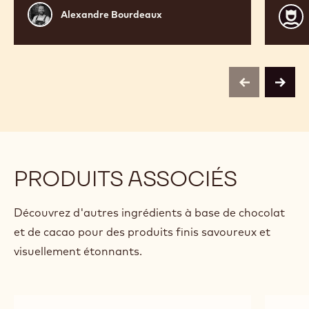
Alexandre
Calle
Alexandre Bourdeaux
Bourdeaux
CHO
ACA
centr
Belg
previous
next
PRODUITS ASSOCIÉS
Découvrez d'autres ingrédients à base de chocolat
et de cacao pour des produits finis savoureux et
visuellement étonnants.