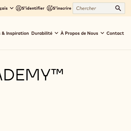
Chercher
çais
S'identifier
S'inscrire
Cher
 & Inspiration
Durabilité
À Propos de Nous
Contact
ADEMY™