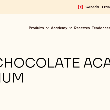
Canada - Fran
Main
Produits
Academy
Recettes
Tendances
navigation
Callebaut
 CHOCOLATE AC
IUM