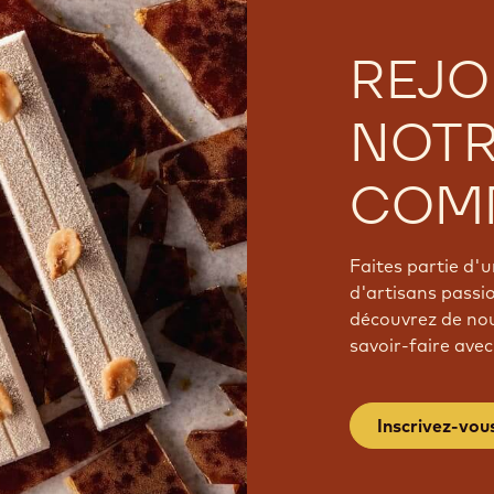
REJO
NOT
COM
Faites partie d
d'artisans passi
découvrez de nou
savoir-faire avec
Inscrivez-vou