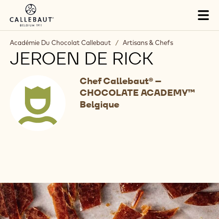
Skip to main content
Tog
mai
nav
Académie Du Chocolat Callebaut
/
Artisans & Chefs
JEROEN DE RICK
Chef Callebaut® –
CHOCOLATE ACADEMY™
Belgique