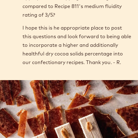
Recipe 70-30-38) be similarly tempered using
the seeding method and what would the
specific temperature parameters me for the
higher percentage of cocoa solids in this
recipe, or would it be the same as for the
Dark chocolate callets from Recipe 811? Also
does the Dark Bittersweet chocolate's low
fluidity rating of 2/5 make it significantly less
appropriate for dipping and coating
compared to Recipe 811's medium fluidity
rating of 3/5?
I hope this is he appropriate place to post
this questions and look forward to being able
to incorporate a higher and additionally
healthful dry cocoa solids percentage into