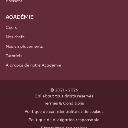
Ingrédients de cacao
Ingrédients à base de noix
Enrobages & Garnitures
Inclusions
Décorations
Nappages & Sauces
Instantanés & Mélanges
Boissons
ACADÉMIE
Cours
Nos chefs
Nos emplacements
Tutoriels