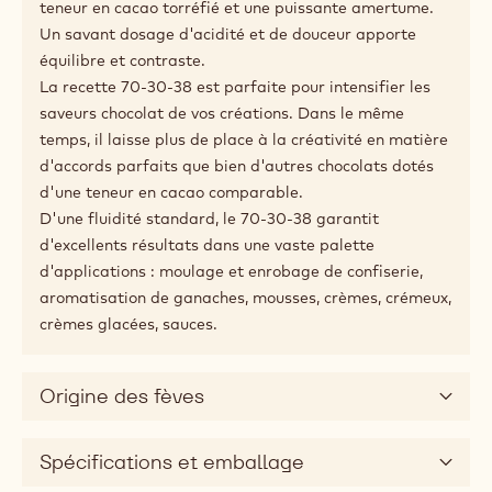
Conseils d'association
Description du produit
Si vous êtes en quête de noir et d'intensité.
La recette n° 70-30-38 est l'un des chocolats noirs de
référence pour de nombreux chefs et chocolatiers du
monde entier. Sa saveur chocolat est intense et
pourtant très équilibrée. Ses notes de tête ? Une forte
teneur en cacao torréfié et une puissante amertume.
Un savant dosage d'acidité et de douceur apporte
équilibre et contraste.
La recette 70-30-38 est parfaite pour intensifier les
saveurs chocolat de vos créations. Dans le même
temps, il laisse plus de place à la créativité en matière
d'accords parfaits que bien d'autres chocolats dotés
d'une teneur en cacao comparable.