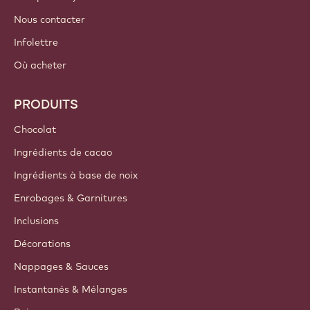
Canada - Français
LIENS IMPORTANTS
Footer
Callebaut
Recettes
Tendances & Inspiration
Sustainability
A propos de nous
Groupe Barry Callebaut
Nous contacter
Infolettre
Où acheter
PRODUITS
Chocolat