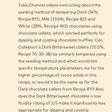
COMMENTS
Ajouter un commentaire
Comments
Soumis par
Richard Rodaro
le Sat,
12/02/2023 - 06:40
I have watched Callebaut Chocolate's You
Tube Channel videos instructing about the
seeding method of tempering Dark (54%,
Recipe 811), Milk (33.6%, Recipe 823 and
White (28%, Receipe W2) chocolates using
chocolate callets, which worked perfectly for
dipping and coating chocolate truffles. Can
Callebaut's Dark Bittersweet callets (70.5%,