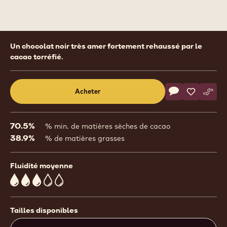
Product
Un chocolat noir très amer fortement rehaussé par le
information
cacao torréfié.
Actions
Acheter
Écrire un comm
- 70-30-38
Sauvegar
- 70-30-3
Comp
- 70-