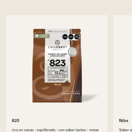
VELVET
VELVET
previous
next
PRODUCTOS
COMPLEMENTARIOS