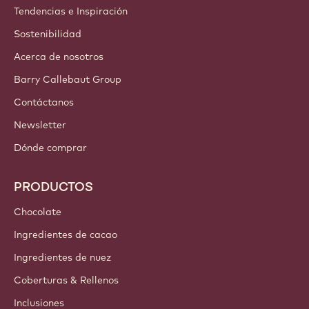
CUENTAS Y CONFIGURACIÓN
Entrar
¡Inscríbete ahora!
Mexico and the Carribean - Español
ENLACES IMPORTANTES
Footer
Callebaut
Recetas
Tendencias e Inspiración
Sostenibilidad
Acerca de nosotros
Barry Callebaut Group
Contáctanos