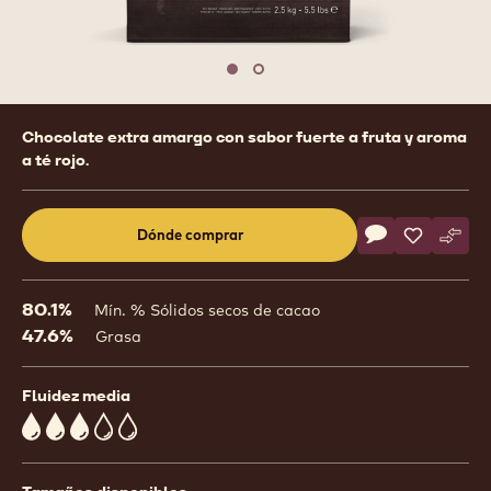
1
/
2
previous
nex
Move to slide 1
Move to slide 2
Product
Chocolate extra amargo con sabor fuerte a fruta y aroma
information
a té rojo.