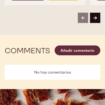
COMPARAR
-
823
Tamaños disponibles
5KG WRAPPED BLOCK
DESCONOCIDO
10KG BAG
2.5 KG BAG
2.5 KG BAG
2.5 KG BAG
1 KG BAG
DESCONOCIDO
DESCONOCIDO
DESCONOCIDO
DESCONOCIDO
2,01KG BAG
MORE INFO
BUY NOW
-
-
823
823
previous
next