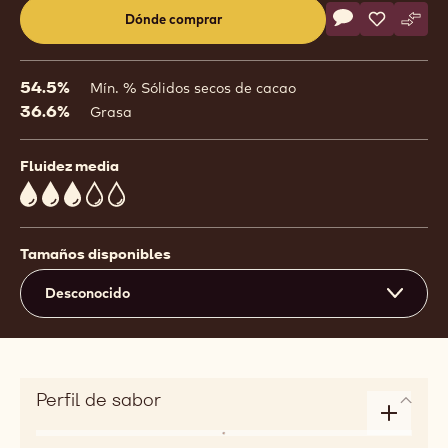
Actions
Dónde comprar
Escribe un com
- 811
Salvar
- 811
Comp
- 811
(opens
a
modal
54.5%
Mín. % Sólidos secos de cacao
window)
36.6%
Grasa
Fluidez media
3
Tamaños disponibles
Desconocido
Perfil de sabor
Enlarge
Sabor