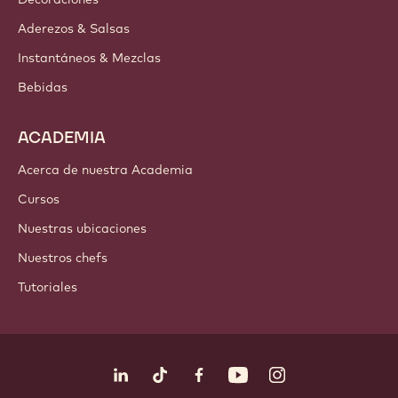
Aderezos & Salsas
Instantáneos & Mezclas
Bebidas
ACADEMIA
Acerca de nuestra Academia
Cursos
Nuestras ubicaciones
Nuestros chefs
Tutoriales
Síguenos
LinkedIn
TikTok
Opens in a new window.
Opens in a new window.
Facebook
YouTube
Opens in a new window
Instagram
Opens in a new w
Opens in