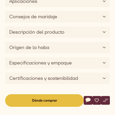
Aplicaciones
del
sabor
silky
Consejos de maridaje
Descripción del producto
Origen de la haba
Especificaciones y empaque
Certificaciones y sostenibilidad
Actions
Dónde comprar
Escribe un com
- 811
Salvar
- 811
Comp
- 811
(opens
a
modal