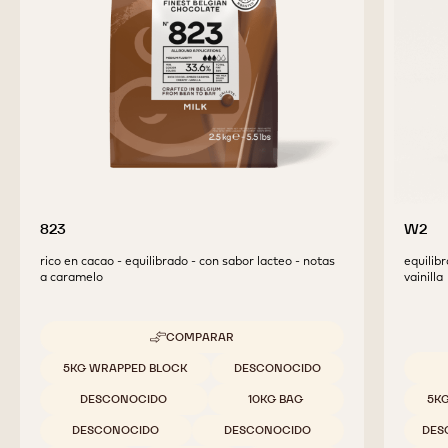
823
W2
rico en cacao - equilibrado - con sabor lacteo - notas
equilib
a caramelo
vainilla
COMPARAR
-
823
Tamaños disponibles
5KG WRAPPED BLOCK
DESCONOCIDO
Tamaño
DESCONOCIDO
10KG BAG
5K
DESCONOCIDO
DESCONOCIDO
DES