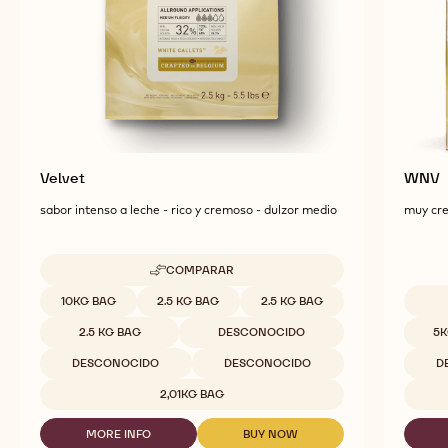
Velvet
WNV
sabor intenso a leche - rico y cremoso - dulzor medio
muy cre
COMPARAR
-
VELVET
Tamaños disponibles
10KG BAG
2.5 KG BAG
2.5 KG BAG
Tamaño
2.5 KG BAG
DESCONOCIDO
5K
DESCONOCIDO
DESCONOCIDO
D
2,01KG BAG
MORE INFO
BUY NOW
-
-