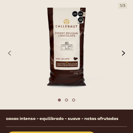
1
/
3
previous
nex
Move to slide 1
Move to slide 2
Move to slide 3
Product
cacao intenso - equilibrado - suave - notas afrutadas
information