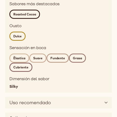
taste
Sabores más destacados
roasted,
profile
red
Roasted Cocoa
fruits
Detailed
Gusto
flavor
Dulce
roasted
cocoa
Sensación en boca
Sensación
en
Ëlastica
Suave
Fundente
Grasa
boca
Cubriente
chewy,
soft,
Dimensión del sabor
melting,
Silky
fatty,
mouthcoating
Gusto
Uso recomendado
sweet
Dimensión