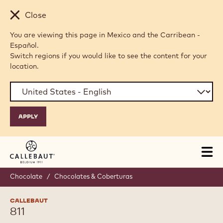
Skip to main content
Close
You are viewing this page in Mexico and the Carribean -
Español.
Switch regions if you would like to see the content for your
location.
Tog
mai
nav
Chocolate
/
Chocolates & Coberturas
CALLEBAUT
811