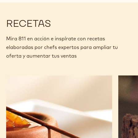
window)
RECETAS
Mira 811 en acción e inspírate con recetas
elaboradas por chefs expertos para ampliar tu
oferta y aumentar tus ventas
Este
Chocola
savarin
azteca
de
Quetzal
chocolate
y
pera