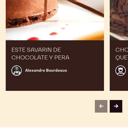
ESTE SAVARIN DE
CHO
CHOCOLATE Y PERA
QUE
Alexandre
Guy
Alexandre Bourdeaux
Bourdeaux
Van
Puyv
previous
next