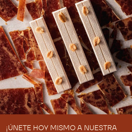
Comments
Enviado por
Ahmed Saleh
el Mon,
03/23/2026 - 09:55
How much