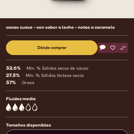
Product
cacao suave - con sabor a leche - notas a caramelo
information
Actions
Dónde comprar
Escribe un com
- 845
Salvar
- 845
Comp
- 845