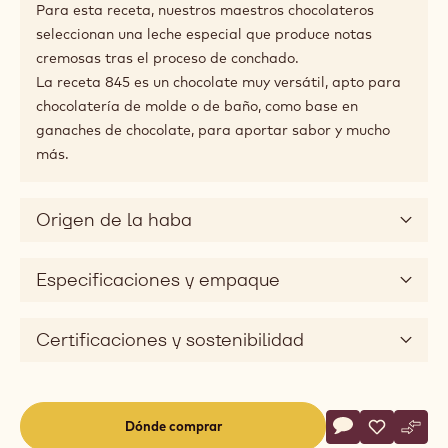
Aplicaciones
Consejos de maridaje
Descripción del producto
Con un sabor ultracremoso y un dulzor muy agradable.
Desde su tonalidad cálida a su perfil lácteo: la receta
n.º 845 es un chocolate sedoso con un suave sabor a
cacao y alto contenido en leche. Las notas dulces dan
lugar a un sabor delicioso.
Para esta receta, nuestros maestros chocolateros
seleccionan una leche especial que produce notas
cremosas tras el proceso de conchado.
La receta 845 es un chocolate muy versátil, apto para
chocolatería de molde o de baño, como base en
ganaches de chocolate, para aportar sabor y mucho
más.