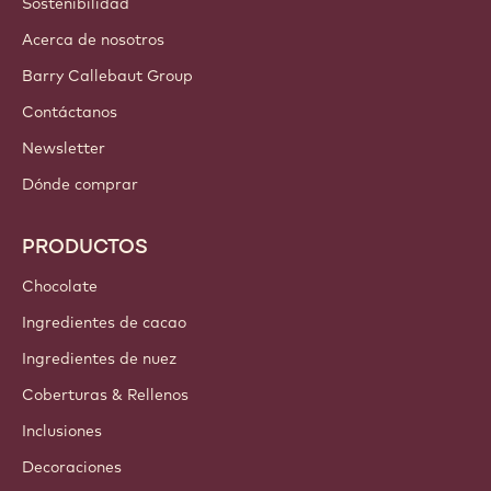
CUENTAS Y CONFIGURACIÓN
Entrar
¡Inscríbete ahora!
Mexico and the Carribean - Español
ENLACES IMPORTANTES
Footer
Callebaut
Recetas
Tendencias e Inspiración
Sostenibilidad
Acerca de nosotros
Barry Callebaut Group
Contáctanos
Newsletter
Dónde comprar