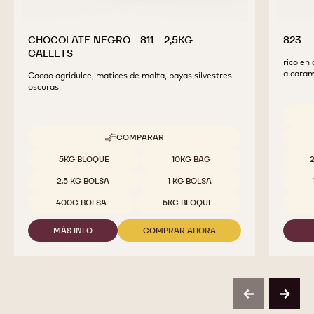
CHOCOLATE NEGRO - 811 - 2,5KG -
823
CALLETS
rico en 
a caram
Cacao agridulce, matices de malta, bayas silvestres
oscuras.
Tamaño
COMPARAR
-
CHOCOLATE
Tamaños disponibles
5KG BLOQUE
10KG BAG
NEGRO
-
2.5 KG BOLSA
1 KG BOLSA
811
-
400G BOLSA
5KG BLOQUE
2,5KG
-
MÁS INFO
COMPRAR AHORA
CALLETS
-
-
CHOCOLATE
CHOCOLATE
NEGRO
NEGRO
-
-
811
811
-
-
previous
next
2,5KG
2,5KG