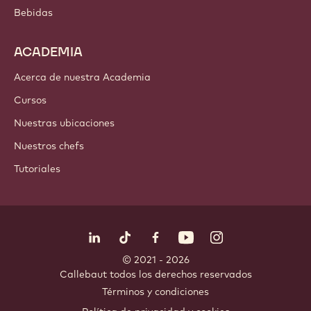
Bebidas
ACADEMIA
Acerca de nuestra Academia
Cursos
Nuestras ubicaciones
Nuestros chefs
Tutoriales
Síguenos
LinkedIn
TikTok
Opens in a new window.
Opens in a new window.
Facebook
YouTube
Opens in a new window
Instagram
Opens in a new w
Opens in
© 2021 - 2026
Callebaut
.
todos los derechos reservados
Footer
Términos y condiciones
-