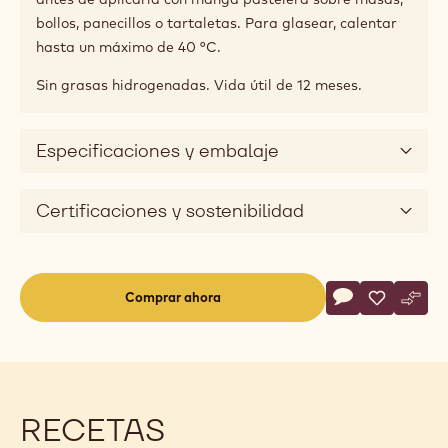
bollos, panecillos o tartaletas. Para glasear, calentar
hasta un máximo de 40 °C.
Sin grasas hidrogenadas. Vida útil de 12 meses.
Especificaciones y embalaje
Certificaciones y sostenibilidad
Actions
Comprar ahora
Escriba un com
- RELLENO - C
Guardar
- RELLEN
Comp
- RE
(opens
a
modal
window)
RECETAS