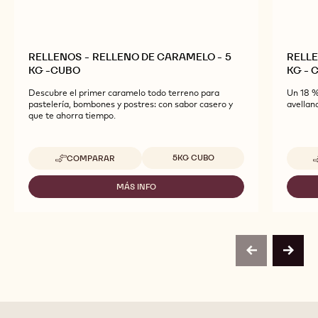
RELLENOS - RELLENO DE CARAMELO - 5
RELLE
KG -CUBO
KG - 
Descubre el primer caramelo todo terreno para
Un 18 %
pastelería, bombones y postres: con sabor casero y
avellan
que te ahorra tiempo.
Tamaños disponibles
5KG CUBO
COMPARAR
-
RELLENOS
-
MÁS INFO
-
RELLENO
RELLENOS
DE
-
CARAMELO
RELLENO
-
DE
5
CARAMELO
KG
previous
next
-
-
5
CUBO
KG
-
CUBO