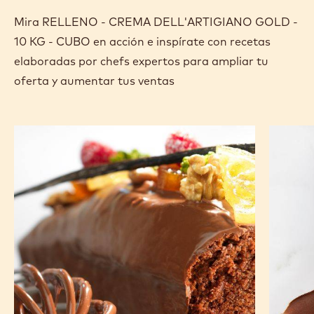
Mira RELLENO - CREMA DELL'ARTIGIANO GOLD -
10 KG - CUBO en acción e inspírate con recetas
elaboradas por chefs expertos para ampliar tu
oferta y aumentar tus ventas
Pastel
Pastel
glaseado
Marmol
de
avellanas
y
cacao