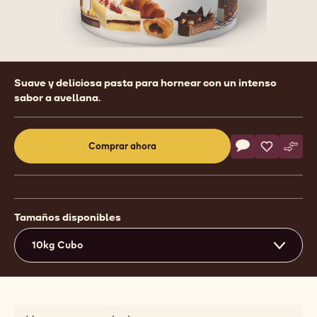
Product
Suave y deliciosa pasta para hornear con un intenso
information
sabor a avellana.
Actions
Comprar ahora
Escriba un com
- RELLENO - C
Guardar
- RELLEN
Comp
- RE
(opens
a
modal
window)
Tamaños disponibles
10kg Cubo