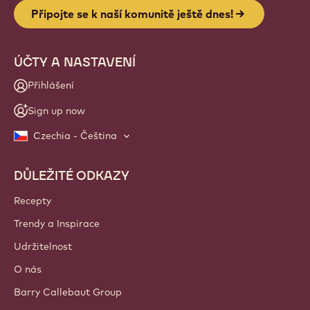
Připojte se k naší komunitě ještě dnes!
ÚČTY A NASTAVENÍ
Přihlášení
Sign up now
Czechia - Čeština
DŮLEŽITÉ ODKAZY
Footer
Callebaut
Recepty
Trendy a Inspirace
Udržitelnost
O nás
Barry Callebaut Group