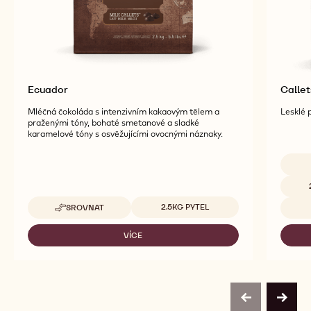
Ecuador
Calle
Mléčná čokoláda s intenzivním kakaovým tělem a
Lesklé 
praženými tóny, bohaté smetanové a sladké
karamelové tóny s osvěžujícími ovocnými náznaky.
Dostup
Dostupná balení
2.5KG PYTEL
SROVNAT
-
ECUADOR
VÍCE
-
ECUADOR
previous
next