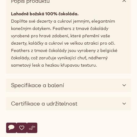
Popis produktu
Lahodně božská 100% čokoláda.
Doplňte své dezerty a cukroví jemným, elegantním
konečným dotykem. Feathers z tmavé čokolády
vyrobené pro hravé zdobení, které přemění vaše
dezerty, koláčky a cukroví ve velkou atrakci pro oči.
Feathers z tmavé čokolády jsou vyrobeny z belgické
čokolády, což zaručuje vynikající chuť, nádherný
sametový lesk a hezkou křupavou texturu.
Specifikace a balení
Certifikace a udržitelnost
Actions
Napsat komentář
- Feathers
Uložit
- Feathers
Srovnat
- Feathers