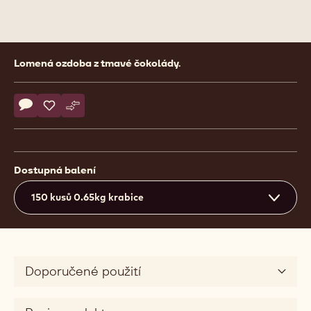
Product
Lomená ozdoba z tmavé čokolády.
information
Actions
Napsat komentář
- Feathers
Uložit
- Feathers
Srovnat
- Feathers
Dostupná balení
150 kusů 0.65kg krabice
Doporučené použití