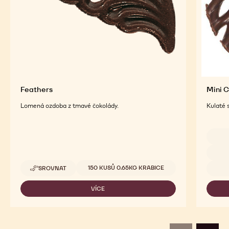
Feathers
Mini 
Lomená ozdoba z tmavé čokolády.
Kulaté 
Dostup
Dostupná balení
150 KUSŮ 0.65KG KRABICE
SROVNAT
-
FEATHERS
VÍCE
-
FEATHERS