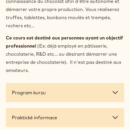
connaissance du chocolat afin d'être autonome et
démarrer votre propre production. Vous réaliserez
truffes, tablettes, bonbons moulés et trempés,
rochers etc...
Ce cours est destiné aux personnes ayant un objectif
professionnel
(Ex: déjà employé en pâtisserie,
chocolaterie, R&D etc... ou désirant démarrer une
entreprise de chocolaterie). Il n'est pas destiné aux
amateurs.
Program
Program kurzu
kurzu
Praktické
Praktické informace
informace