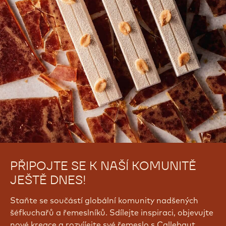
PŘIPOJTE SE K NAŠÍ KOMUNITĚ
JEŠTĚ DNES!
Staňte se součástí globální komunity nadšených
šéfkuchařů a řemeslníků. Sdílejte inspiraci, objevujte
nové kreace a rozvíjejte své řemeslo s Callebaut.