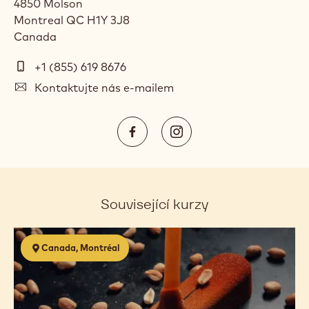
4850 Molson
Montreal
QC
H1Y 3J8
Canada
Telefon
+1 (855) 619 8676
E-
Kontaktujte nás e-mailem
mail
Social
https://www.facebook.com/Cal
https://www.instagram.
media
Opens
Opens
in
in
a
a
Související kurzy
new
new
window.
window.
Confiseries
Canada, Montréal
chocolatées