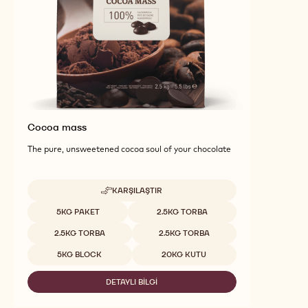
daha fazla çikolata ve kakao içeriği keşfedin
Cocoa mass