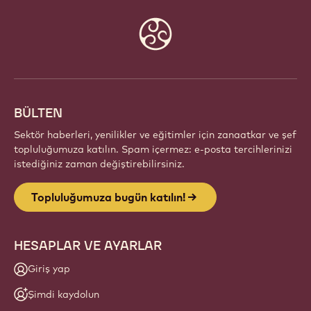
TOPLULUĞUMUZA BUGÜN
KATILIN!
Tutkulu şefler ve zanaatkarlardan oluşan küresel bir
topluluğun parçası olun. Callebaut ile ilham paylaşın,
yeni eserler keşfedin ve zanaatınızı geliştirin.
Üye ol
Website
info
BÜLTEN
Sektör haberleri, yenilikler ve eğitimler için zanaatkar ve şef