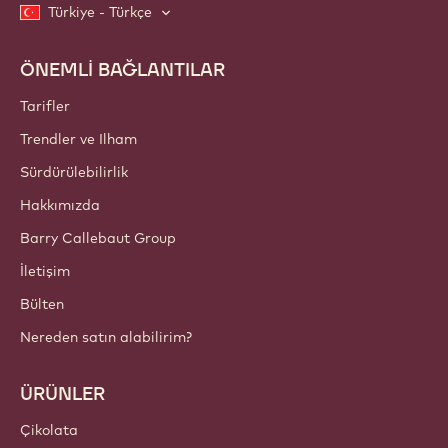
topluluğumuza katılın. Spam içermez: e-posta tercihlerinizi
istediğiniz zaman değiştirebilirsiniz.
Topluluğumuza bugün katılın!
HESAPLAR VE AYARLAR
Giriş yap
Şimdi kaydolun
Türkiye - Türkçe
ÖNEMLİ BAĞLANTILAR
Footer
Callebaut
Tarifler
Trendler ve Ilham
Sürdürülebilirlik