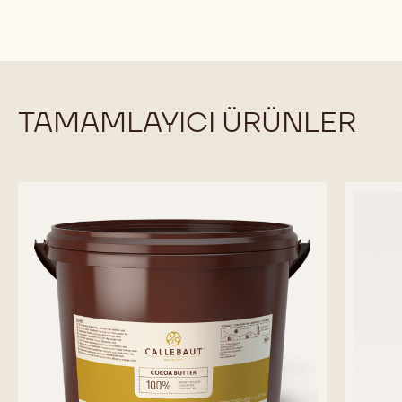
The pure, unsweetened cocoa soul of your chocolate
KARŞILAŞTIR
-
COCOA
Uygun boyutlar
5KG PAKET
2.5KG TORBA
MASS
2.5KG TORBA
2.5KG TORBA
5KG BLOCK
20KG KUTU
DETAYLI BILGI
-
COCOA
MASS
TAMAMLAYICI ÜRÜNLER