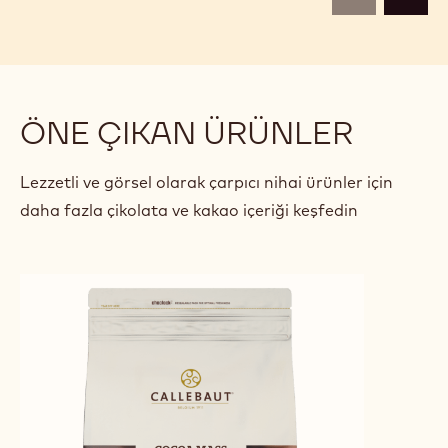
BITTER ÇIKOLATALI KURABIYE
ÇIK
CHO
Alexandre
Alexandre Bourdeaux
Bourdeaux
previous
next
ÖNE ÇIKAN ÜRÜNLER
Lezzetli ve görsel olarak çarpıcı nihai ürünler için