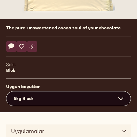
Product
The pure, unsweetened cocoa soul of your chocolate
information
Actions
Yorum yaz
- Cocoa mass
Kaydet
- Cocoa mass
Karşılaştır
- Cocoa mass