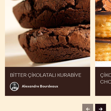
TARIFLER
Teklifinizi Genişletmek ve Satışlarınızı Artırmak için
Cocoa mass'ı İş Başında Görün ve Uzman Şefler
Tarafından Hazırlanan Tariflerden İlham Alın
Bitter
Çikolata
çikolatalı
muhalleb
kurabiye
CHOCR
DONUT