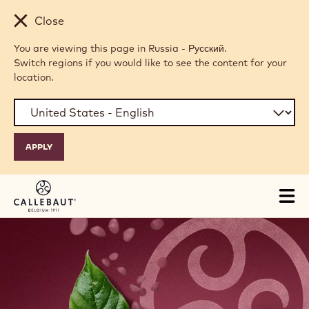
Skip to main content
Close
You are viewing this page in Russia - Русский.
Switch regions if you would like to see the content for your
location.
Tog
mai
nav