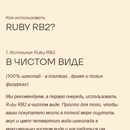
o
.
c
Как использовать
o
RUBY RB2?
m
/
1
0
7
1. Используя Ruby RB2
3
В ЧИСТОМ ВИДЕ
0
1
5
(100% шоколад - в плитках , драже и полых
3
фигурках)
3
5
Мы рекомендуем, в первую очередь, использовать
?
s
Ruby RB2 в чистом виде. Просто для того, чтобы
h
ваши покупатели могли в полной мере ощутить
a
вкус и цвет четвертого вида шоколада в
r
e
максимально чистом виде и насладиться им.