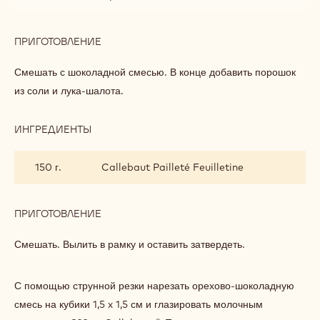
ПРИГОТОВЛЕНИЕ
:
ЗАКУСКА
С
Смешать с шоколадной смесью. В конце добавить порошок
МЕЛКОЙ
из соли и лука-шалота.
МОРСКОЙ
СОЛЬЮ
ИНГРЕДИЕНТЫ
:
ЗАКУСКА
С
150 г.
Callebaut Pailleté Feuilletine
МЕЛКОЙ
МОРСКОЙ
СОЛЬЮ
ПРИГОТОВЛЕНИЕ
:
ЗАКУСКА
С
Смешать. Вылить в рамку и оставить затвердеть.
МЕЛКОЙ
МОРСКОЙ
СОЛЬЮ
С помощью струнной резки нарезать орехово-шоколадную
смесь на кубики 1,5 x 1,5 см и глазировать молочным