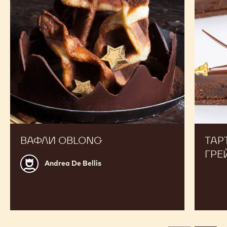
«Эрл
Грей»
ВАФЛИ OBLONG
ТАР
ГРЕ
Andrea
Andrea De Bellis
De
Bellis