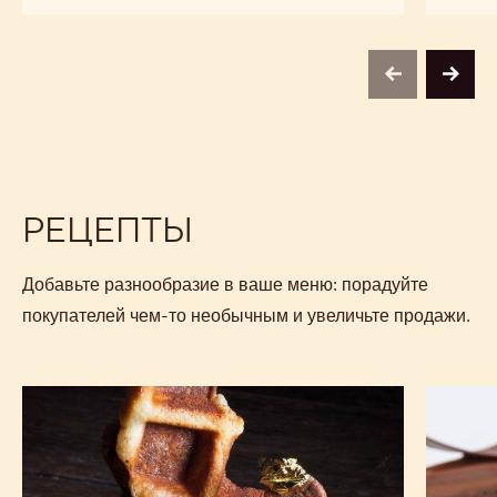
PAILLETÉ
FEUILLETINE
previous
next
РЕЦЕПТЫ
Добавьте разнообразие в ваше меню: порадуйте
покупателей чем-то необычным и увеличьте продажи.
Вафли
Тарт-
Oblong
брауни
с
чаем