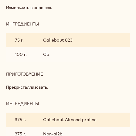
ЗАКУСКА
С
Измельчить в порошок.
МЕЛКОЙ
МОРСКОЙ
СОЛЬЮ
ИНГРЕДИЕНТЫ
:
ЗАКУСКА
С
75 г.
Callebaut 823
МЕЛКОЙ
МОРСКОЙ
СОЛЬЮ
100 г.
Cb
ПРИГОТОВЛЕНИЕ
:
ЗАКУСКА
С
Прекристаллизовать.
МЕЛКОЙ
МОРСКОЙ
СОЛЬЮ
ИНГРЕДИЕНТЫ
:
ЗАКУСКА
С
375 г.
Callebaut Almond praline
МЕЛКОЙ
МОРСКОЙ
СОЛЬЮ
375 г.
Npn-al2b