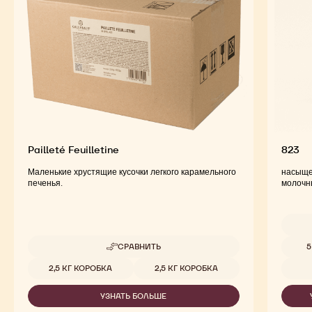
Pailleté Feuilletine
823
Маленькие хрустящие кусочки легкого карамельного
насыще
печенья.
молочн
Доступ
СРАВНИТЬ
5
-
PAILLETÉ
Доступные размеры
2,5 КГ КОРОБКА
2,5 КГ КОРОБКА
FEUILLETINE
УЗНАТЬ БОЛЬШЕ
-