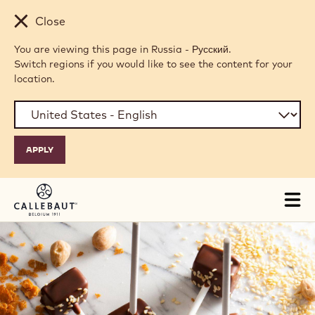
Skip to main content
Close
You are viewing this page in Russia - Русский.
Switch regions if you would like to see the content for your
location.
Tog
mai
nav