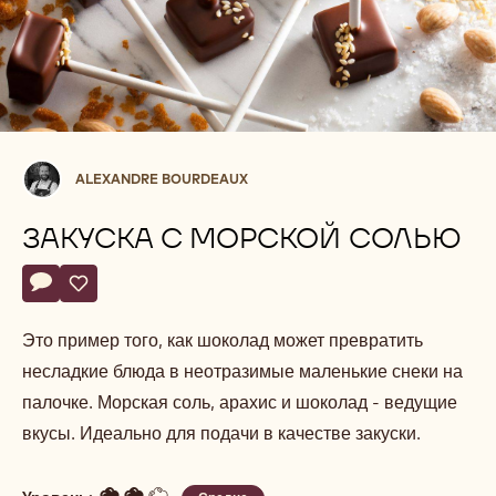
Alexandre
ALEXANDRE BOURDEAUX
Bourdeaux
ЗАКУСКА С МОРСКОЙ СОЛЬЮ
Actions
Напишите комментарий
- Закуска с морской солью
Сохранить
- Закуска с морской солью
Это пример того, как шоколад может превратить
несладкие блюда в неотразимые маленькие снеки на
палочке. Морская соль, арахис и шоколад - ведущие
вкусы. Идеально для подачи в качестве закуски.