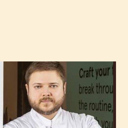
Vladimir
Alekseev