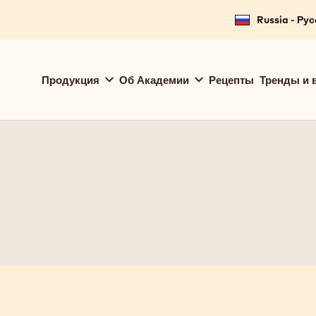
Russia - Ру
Main
Продукция
Об Академии
Рецепты
Тренды и 
navigation
Callebaut