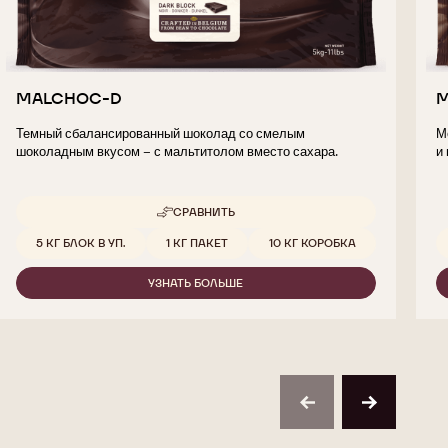
MALCHOC-D
Темный сбалансированный шоколад со смелым
М
шоколадным вкусом – с мальтитолом вместо сахара.
и
СРАВНИТЬ
-
MALCHOC-
Доступные размеры
5 КГ БЛОК В УП.
1 КГ ПАКЕТ
10 КГ КОРОБКА
D
УЗНАТЬ БОЛЬШЕ
-
MALCHOC-
D
previous
next