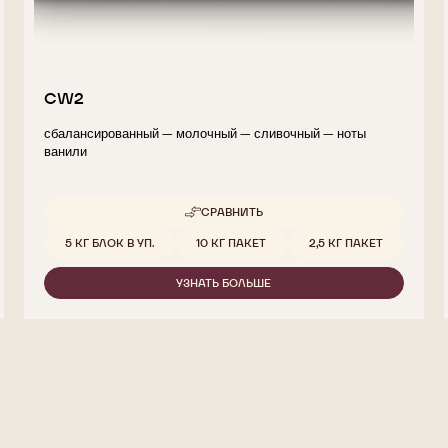
CW2
сбалансированный — молочный — сливочный — ноты
ванили
СРАВНИТЬ
-
CW2
Доступные размеры
5 КГ БЛОК В УП.
10 КГ ПАКЕТ
2,5 КГ ПАКЕТ
УЗНАТЬ БОЛЬШЕ
-
CW2