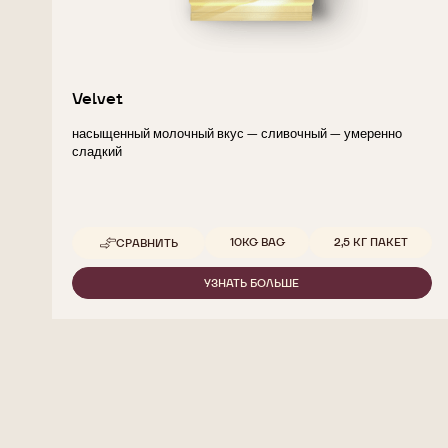
Velvet
насыщенный молочный вкус — сливочный — умеренно
сладкий
Доступные размеры
10KG BAG
2,5 КГ ПАКЕТ
СРАВНИТЬ
-
VELVET
УЗНАТЬ БОЛЬШЕ
-
VELVET