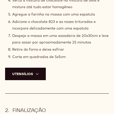
5.3 oz
Nozes trituradas
MODO DE PREPARO
:
BROWNIE
Pré-aqueça o forno a 180°C
Em um recipiente derreta o chocolate 70-30-38 com a
manteiga. Reserve
Na batedeira, bata os ovos, o açúcar e o sal até ficar
fofo
Verta a mistura de chocolate na mistura de ovos e
misture até tudo estar homogêneo
Agregue a farinha na massa com uma espatula
Adicione o chocolate 823 e as nozes trituradas e
incorpore delicadamente com uma espatula
Despeje a massa em uma assadeira de 20x30cm e leve
para assar por aproximadamente 25 minutos
Retire do forno e deixe esfriar