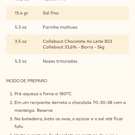
INGREDIENTES
:
BROWNIE
10.6 oz
Callebaut Chocolate Amargo 70-30-
38 Callebaut 70,5% - Barra - 5kg
6.2 oz
Manteiga sem sal
8.8 oz
Ovos
13.2 oz
Açúcar fino
15.4 gr
Sal fino
5.3 oz
Farinha multiuso
3.5 oz
Callebaut Chocolate Ao Leite 823
Callebaut 33,6% - Barra - 5kg