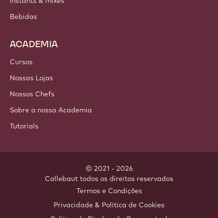
Chocolate
Ingredientes de cacau
Ingredientes de nozes
Coberturas & Recheios
Inclusões
Decorações
Toppings & sauces
Instants & mixes
Bebidas
ACADEMIA
Cursos
Nossas Lojas
Nossos Chefs