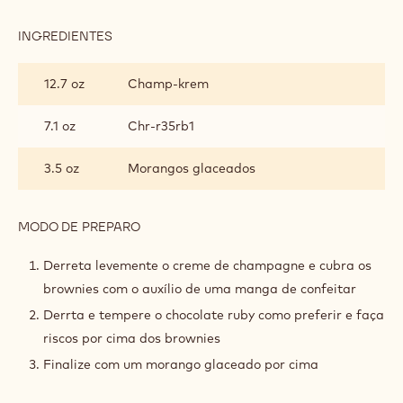
Corte em quadrados de 5x5cm
UTENSÍLIOS
FINALIZAÇÃO
INGREDIENTES
:
FINALIZAÇÃO
12.7 oz
Champ-krem
7.1 oz
Chr-r35rb1
3.5 oz
Morangos glaceados