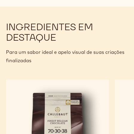
MODO DE PREPARO
:
FINALIZAÇÃO
Derreta levemente o creme de champagne e cubra os
brownies com o auxílio de uma manga de confeitar
Derrta e tempere o chocolate ruby como preferir e faça
riscos por cima dos brownies
Finalize com um morango glaceado por cima
INGREDIENTES EM
DESTAQUE
Para um sabor ideal e apelo visual de suas criações