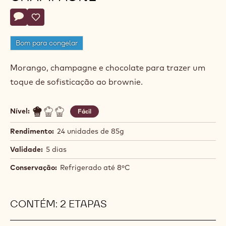
Cesar
CESAR YUKIO
Yukio
BROWNIE DE MORANGO E
CHAMPAGNE
Actions
Deixe um comentário
- Brownie de Morango e Champagne
Salvar
- Brownie de Morango e Champagne
Bom para congelar
Morango, champagne e chocolate para trazer um
toque de sofisticação ao brownie.