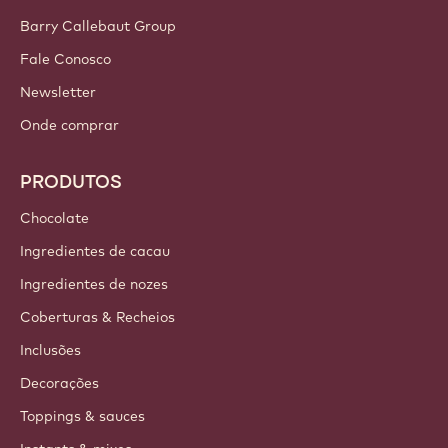
Inscreva-se agora
Brazil - Português
LINKS IMPORTANTES
Footer
Callebaut
Receitas
Tendências e Inspiração
Sustentabilidade
Sobre Nós
Barry Callebaut Group
Fale Conosco
Newsletter
Onde comprar
PRODUTOS