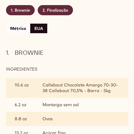
Nível:
Fácil
Rendimento:
24 unidades de 85g
Validade:
5 dias
Conservação:
Refrigerado até 8ºC
CONTÉM: 2 ETAPAS
Brownie
Finalização
Métrico
EUA
BROWNIE