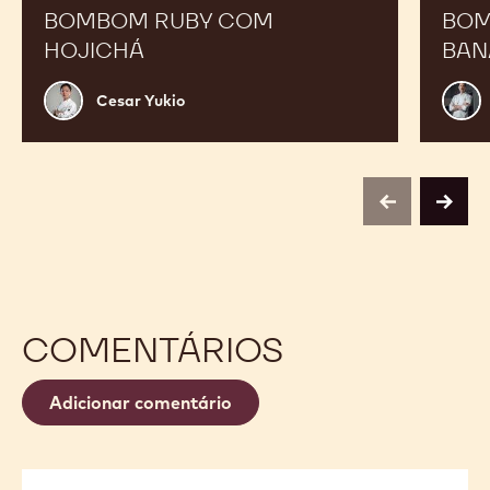
BOMBOM RUBY COM
BOM
HOJICHÁ
BAN
Cesar
Russ
Cesar Yukio
Yukio
Thay
previous
next
COMENTÁRIOS
Adicionar comentário