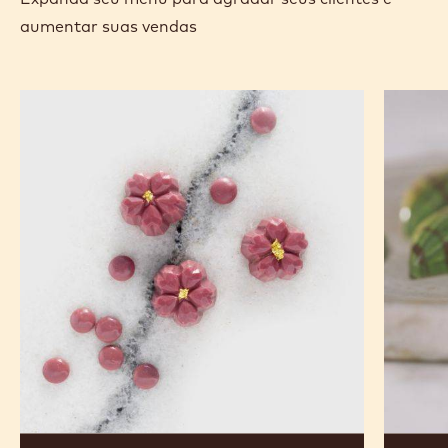
aumentar suas vendas
Bombom
Bombo
Ruby
Moldad
com
de
Hojichá
Banana