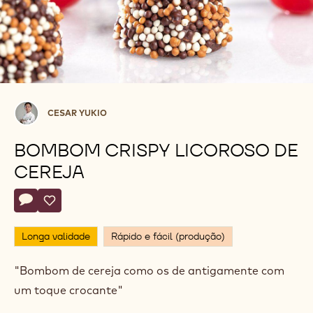
Cesar
CESAR YUKIO
Yukio
BOMBOM CRISPY LICOROSO DE
CEREJA
Actions
Deixe um comentário
- Bombom crispy licoroso de cereja
Salvar
- Bombom crispy licoroso de cereja
Longa validade
Rápido e fácil (produção)
"Bombom de cereja como os de antigamente com
um toque crocante"