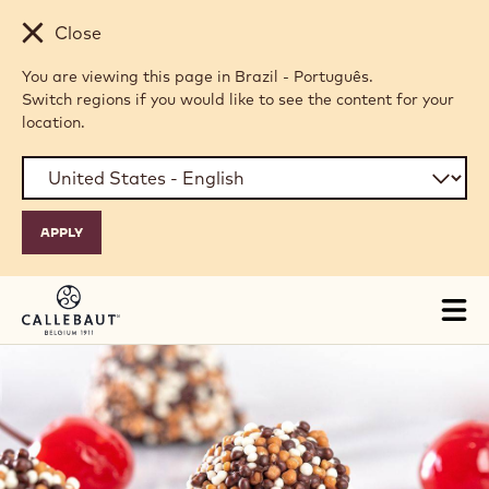
Skip to main content
Close
You are viewing this page in Brazil - Português.
Switch regions if you would like to see the content for your
location.
Tog
mai
nav