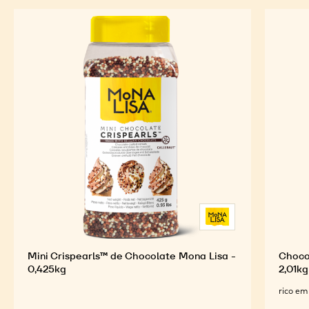
Mini Crispearls™ de Chocolate Mona Lisa -
Choco
0,425kg
2,01kg
rico em