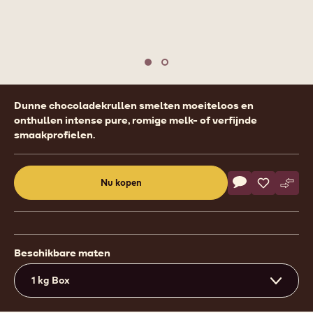
Move to slide 1
Move to slide 2
Product
Dunne chocoladekrullen smelten moeiteloos en
information
onthullen intense pure, romige melk- of verfijnde
smaakprofielen.
Actions
Nu kopen
Schrijf een co
- Callebaut Sel
Opslaan
- Callebau
Verge
- Cal
(opens
a
modal
window)
Beschikbare maten
1 kg Box