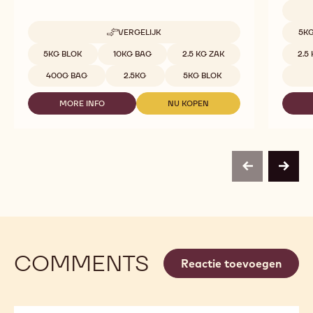
Beschi
VERGELIJK
5KG
-
823
Beschikbare maten
5KG BLOK
10KG BAG
2.5 KG ZAK
2.5
400G BAG
2.5KG
5KG BLOK
MORE INFO
NU KOPEN
-
-
823
823
previous
next
COMMENTS
Reactie toevoegen