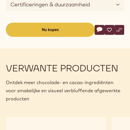
Certificeringen & duurzaamheid
Actions
Nu kopen
Schrijf een co
- Callebaut Sel
Opslaan
- Callebau
Verge
- Cal
(opens
a
modal
window)
VERWANTE PRODUCTEN
Ontdek meer chocolade- en cacao-ingrediënten
voor smakelijke en visueel verbluffende afgewerkte
producten