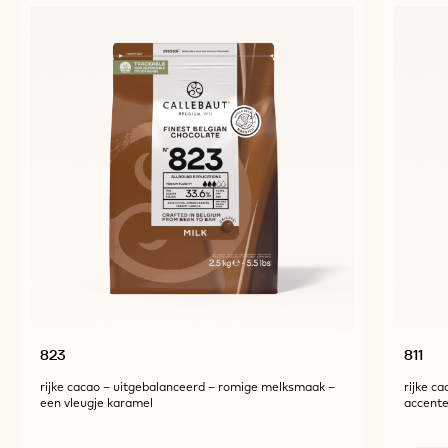
823
811
rijke cacao – uitgebalanceerd – romige melksmaak –
rijke ca
een vleugje karamel
accent