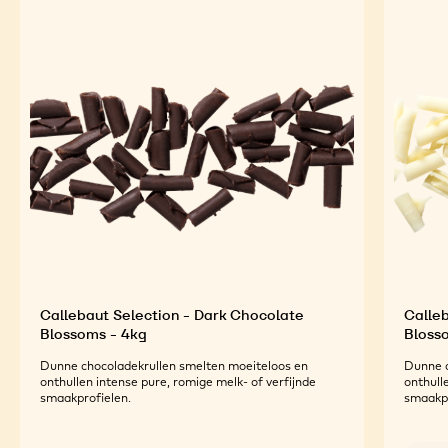
Callebaut Selection - Dark Chocolate
Calle
Blossoms - 4kg
Bloss
Dunne chocoladekrullen smelten moeiteloos en
Dunne c
onthullen intense pure, romige melk- of verfijnde
onthull
smaakprofielen.
smaakpr