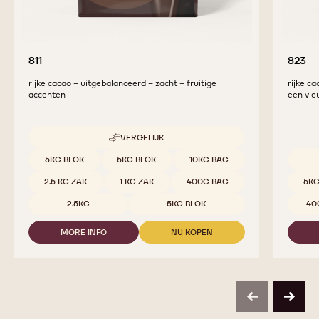
811
823
rijke cacao – uitgebalanceerd – zacht – fruitige
rijke c
accenten
een vle
VERGELIJK
-
811
Beschikbare maten
5KG BLOK
5KG BLOK
10KG BAG
Beschi
2.5 KG ZAK
1 KG ZAK
400G BAG
5KG
2.5KG
5KG BLOK
40
MORE INFO
NU KOPEN
-
-
811
811
previous
next