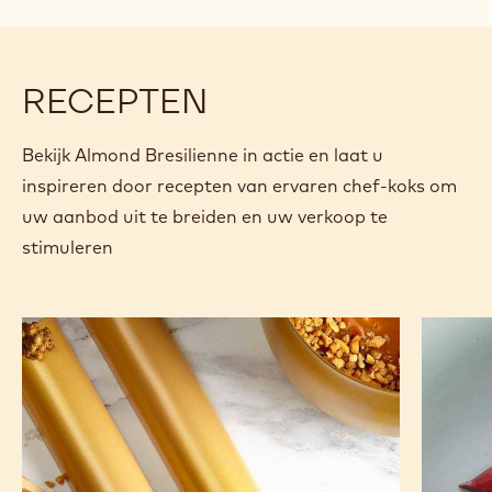
modal
window)
RECEPTEN
Bekijk Almond Bresilienne in actie en laat u
inspireren door recepten van ervaren chef-koks om
uw aanbod uit te breiden en uw verkoop te
stimuleren
Gouden
Praline
reep
met
zure
kers
en
ouzo