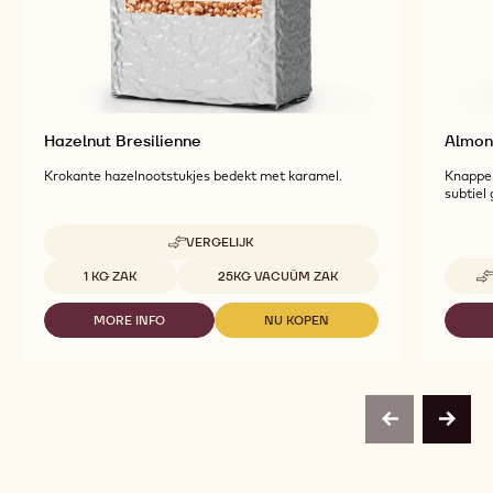
Hazelnut Bresilienne
Almon
Krokante hazelnootstukjes bedekt met karamel.
Knapper
subtiel
VERGELIJK
-
HAZELNUT
Beschikbare maten
1 KG ZAK
25KG VACUÜM ZAK
BRESILIENNE
MORE INFO
NU KOPEN
-
-
HAZELNUT
HAZELNUT
BRESILIENNE
BRESILIENNE
previous
next