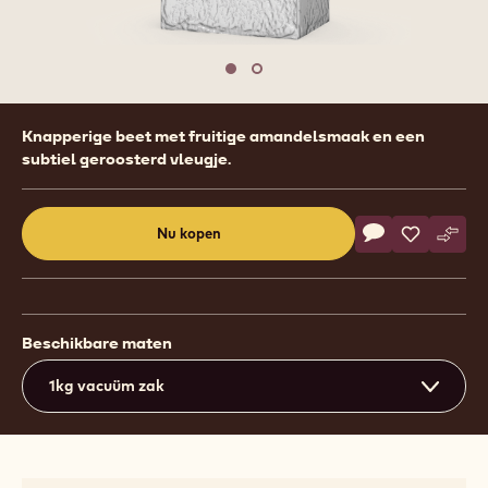
Move to slide 1
Move to slide 2
Product
Knapperige beet met fruitige amandelsmaak en een
information
subtiel geroosterd vleugje.
Actions
Nu kopen
Schrijf een co
- Almond Bresi
Opslaan
- Almond B
Verge
- Alm
(opens
a
modal
window)
Beschikbare maten
1kg vacuüm zak