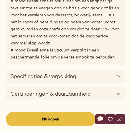
Almond Bresilienne is ook super om een knapperige
textuur toe te voegen aan de basis voor gebak of ijs en
voor het versieren van desserts, bakkerij-items ... Als
het in room of bereidingen op basis van water wordt
gemixt, raden onze chefs aan om dat te doen vlak voor
het serveren om te voorkomen dat de knapperige
karamel slap wordt.
Almond Bresilienne is vacuüm verpakt in een
beschermende folie om de verse smaak te behouden.
Specificaties & verpakking
Certificeringen & duurzaamheid
Actions
Nu kopen
Schrijf een co
- Almond Bresi
Opslaan
- Almond B
Verge
- Alm
(opens
a