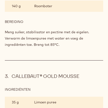
140 g
Roomboter
BEREIDING
:
LIMOENCRÈME
Meng suiker, stabilisator en pectine met de eigelen.
Verwarm de limoenpuree met water en voeg de
ingrediënten toe. Breng tot 85°C.
CALLEBAUT® GOLD MOUSSE
INGREDIËNTEN
:
CALLEBAUT®
GOLD
35 g
Limoen puree
MOUSSE