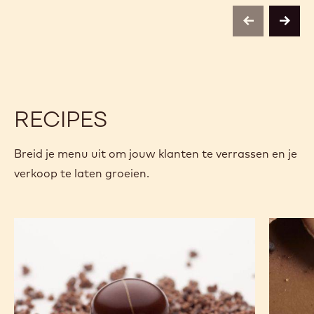
previous
next
RECIPES
Breid je menu uit om jouw klanten te verrassen en je
verkoop te laten groeien.
Alto
Mokka
el
fine
Sol
Ganache