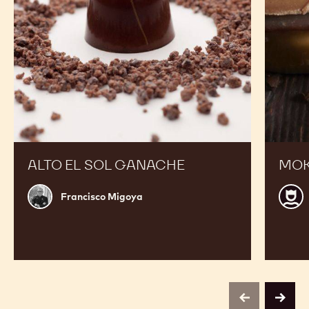
ALTO EL SOL GANACHE
MOK
Francisco
Walt
Francisco Migoya
Migoya
Serb
previous
next