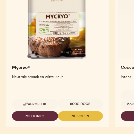
Mycryo®
Couver
Neutrale smaak en witte kleur.
intens 
Beschikbare maten
Beschi
600G DOOS
VERGELIJK
2.5
-
MYCRYO®
MEER INFO
NU KOPEN
-
-
MYCRYO®
MYCRYO®