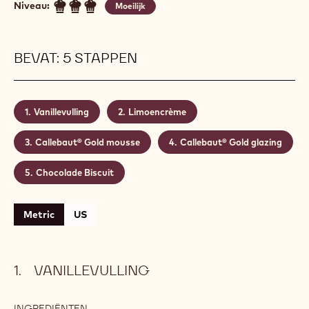
Niveau:
Moeilijk
BEVAT: 5 STAPPEN
Vanillevulling
Limoencrème
Callebaut® Gold mousse
Callebaut® Gold glazing
Chocolade Biscuit
Metric
US
VANILLEVULLING
INGREDIËNTEN
: