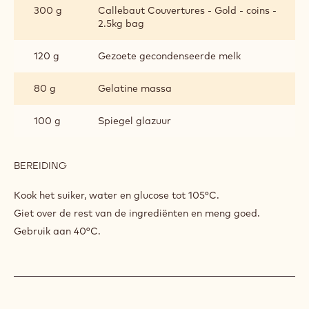
300 g
Callebaut Couvertures - Gold - coins -
2.5kg bag
120 g
Gezoete gecondenseerde melk
80 g
Gelatine massa
100 g
Spiegel glazuur
BEREIDING
:
CALLEBAUT®
GOLD
Kook het suiker, water en glucose tot 105°C.
GLAZING
Giet over de rest van de ingrediënten en meng goed.
Gebruik aan 40°C.