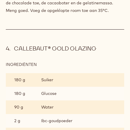
de chocolade toe, de cacaoboter en de gelatinemassa.
Meng goed. Voeg de opgeklopte room toe aan 35°C.
CALLEBAUT® GOLD GLAZING
INGREDIËNTEN
:
CALLEBAUT®
GOLD
180 g
Suiker
GLAZING
180 g
Glucose
90 g
Water
2 g
Ibc-goudpoeder