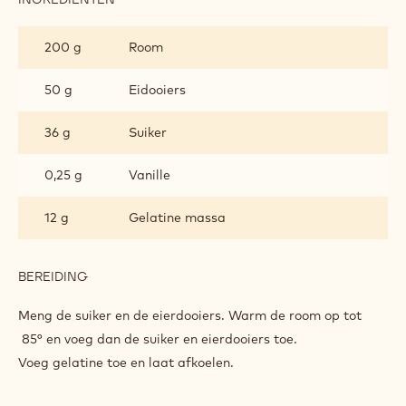
VANILLEVULLING
200 g
Room
50 g
Eidooiers
36 g
Suiker
0,25 g
Vanille
12 g
Gelatine massa
BEREIDING
:
VANILLEVULLING
Meng de suiker en de eierdooiers. Warm de room op tot
85° en voeg dan de suiker en eierdooiers toe.
Voeg gelatine toe en laat afkoelen.