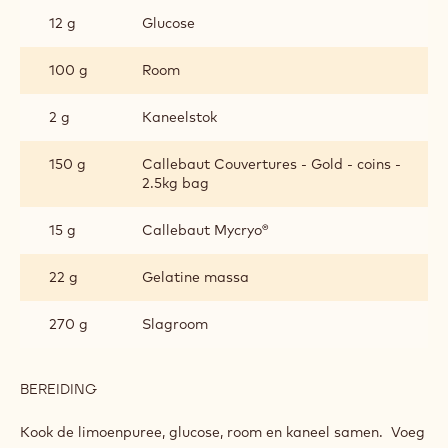
12 g
Glucose
100 g
Room
2 g
Kaneelstok
150 g
Callebaut Couvertures - Gold - coins -
2.5kg bag
15 g
Callebaut Mycryo®
22 g
Gelatine massa
270 g
Slagroom
BEREIDING
:
CALLEBAUT®
GOLD
Kook de limoenpuree, glucose, room en kaneel samen. Voeg
MOUSSE