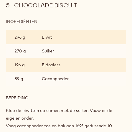
CHOCOLADE BISCUIT
INGREDIËNTEN
:
CHOCOLADE
BISCUIT
296 g
Eiwit
270 g
Suiker
196 g
Eidooiers
89 g
Cacaopoeder
BEREIDING
:
CHOCOLADE
BISCUIT
Klop de eiwitten op samen met de suiker. Vouw er de
eigelen onder.
Voeg cacaopoeder toe en bak aan 169° gedurende 10