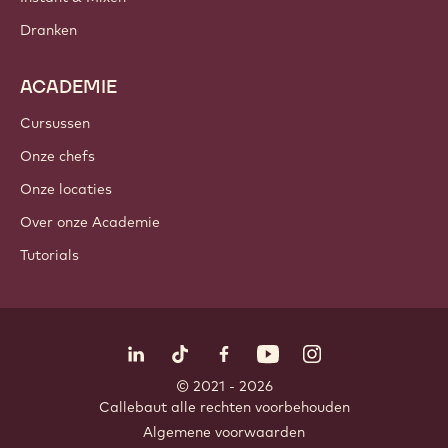
Dranken
ACADEMIE
Cursussen
Onze chefs
Onze locaties
Over onze Academie
Tutorials
Volg ons
LinkedIn
TikTok
Opens in a new window.
Opens in a new window.
Facebook
YouTube
Opens in a new window
Instagram
Opens in a new w
Opens in
© 2021 - 2026
Callebaut
.
alle rechten voorbehouden
Footer
Algemene voorwaarden