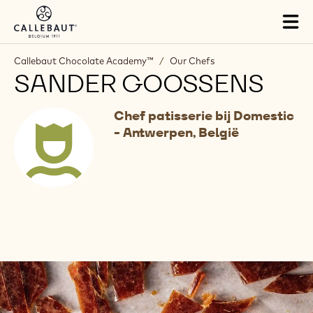
Skip to main content
Tog
mai
nav
Callebaut Chocolate Academy™
/
Our Chefs
SANDER GOOSSENS
Chef patisserie bij Domestic
- Antwerpen, België