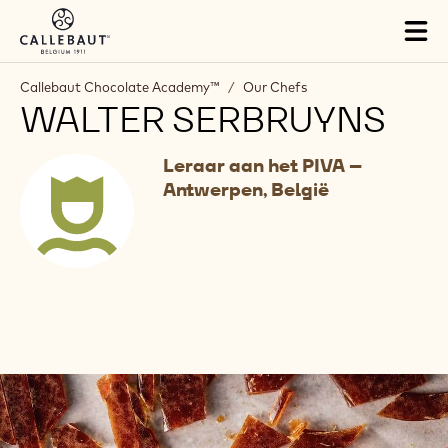
Skip to main content
Tog
mai
nav
Callebaut Chocolate Academy™
/
Our Chefs
WALTER SERBRUYNS
Leraar aan het PIVA –
Antwerpen, België