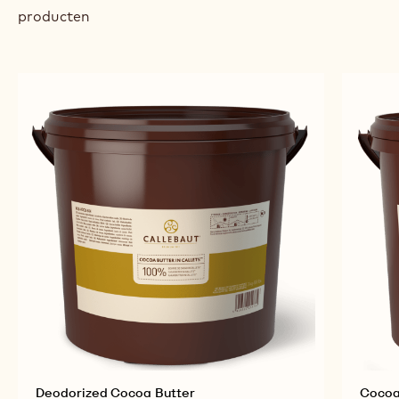
previous
next
VERWANTE PRODUCTEN
Ontdek meer chocolade- en cacao-ingrediënten
voor smakelijke en visueel verbluffende afgewerkte
producten