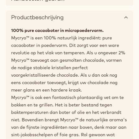
a
modal
Shape
window)
Poeder
Beschikbare maten
600g doos
Aanbevolen gebruik
Productbeschrijving
100% pure cacaoboter in micropoedervorm.
Mycryo™ is een 100% natuurlijk ingrediënt: pure
cacaoboter in poedervorm. Dit zorgt voor een ware
revolutie op het vlak van temperen. Als u ongeveer 2%
Mycryo™ toevoegt aan gesmolten chocolade, vormen