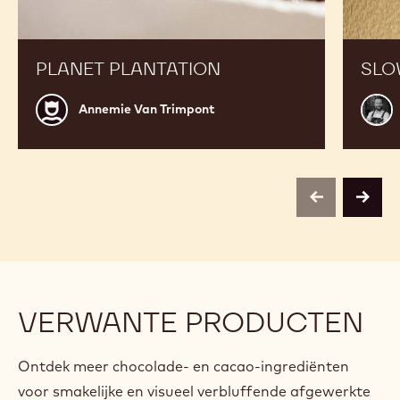
PLANET PLANTATION
SLO
Annemie
Alex
Annemie Van Trimpont
Van
Bour
Trimpont