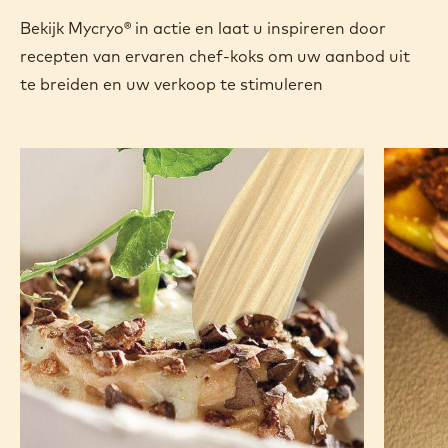
Certificeringen & duurzaamheid
Actions
Nu kopen
Schrijf een co
- Mycryo®
Opslaan
- Mycryo®
Verge
- Myc
(opens
a
modal
window)
RECIPES
Bekijk Mycryo® in actie en laat u inspireren door
recepten van ervaren chef-koks om uw aanbod uit
te breiden en uw verkoop te stimuleren
Planet
Slowcia
Plantation
dessert