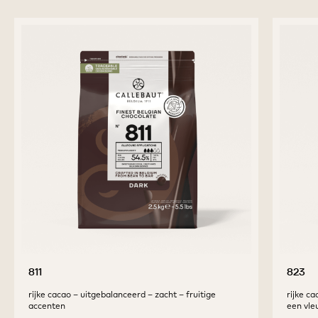
BUTTER
BUTTER
previous
next
AANVULLENDE
PRODUCTEN