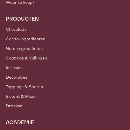
Callebaut
Recepten
Trends & Inspiratie
Duurzaamheid
Over ons
Barry Callebaut Group
Contacteer ons
Nieuwsbrief
Waar te koop?
PRODUCTEN
Chocolade
Cacao-ingrediënten
Noteningrediënten