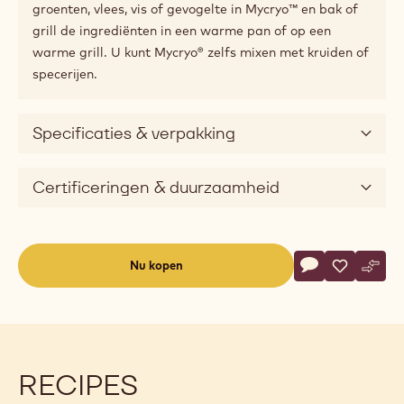
de nodige stabiele kristallen perfect
voorgekristalliseerde chocolade. Als u dan ook nog
eens cacaoboter toevoegt, krijgt uw chocolade nog
meer glans en een hardere kraak.
Mycryo™ is ook een fantastisch plantaardig vet om te
bakken en te grillen. Het is beter bestand tegen
baktemperaturen dan boter of olie en het verbrandt
niet. Bovendien brengt Mycryo™ de natuurlijke aroma's
van de fijnste ingrediënten naar boven, denk maar aan
sint-jakobsschelpen of foie gras. Rol gewoon wat
groenten, vlees, vis of gevogelte in Mycryo™ en bak of
grill de ingrediënten in een warme pan of op een
warme grill. U kunt Mycryo® zelfs mixen met kruiden of
specerijen.
Specificaties & verpakking