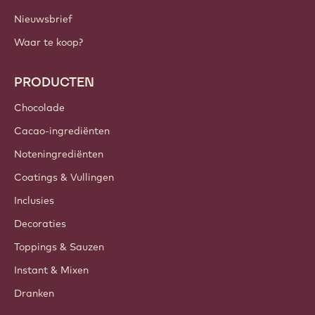
BELANGRIJKE LINKS
Footer
Callebaut
Recepten
Trends & Inspiratie
Duurzaamheid
Over ons
Barry Callebaut Group
Contacteer ons
Nieuwsbrief
Waar te koop?
PRODUCTEN
Chocolade
Cacao-ingrediënten