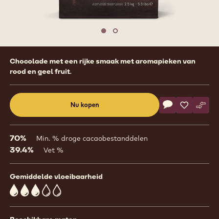
previous
nex
Move to slide 1
Move to slide 2
Product
Chocolade met een rijke smaak met aromapieken van
information
rood en geel fruit.