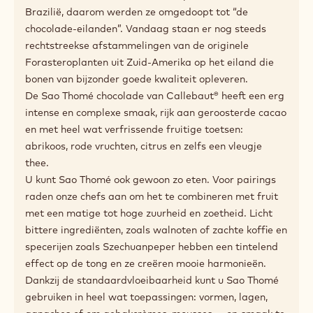
Toepassingen
Pairing tips
Productbeschrijving
Gemaakt met variëteiten van de Amelonado
cacaoboon van op het eiland Sao Thomé.
In 1822 waren São Tomé en Príncipe de eerste
Afrikaanse eilanden die cacao importeerden vanuit
Brazilië, daarom werden ze omgedoopt tot “de
chocolade-eilanden”. Vandaag staan er nog steeds
rechtstreekse afstammelingen van de originele
Forasteroplanten uit Zuid-Amerika op het eiland die
bonen van bijzonder goede kwaliteit opleveren.
De Sao Thomé chocolade van Callebaut® heeft een erg
intense en complexe smaak, rijk aan geroosterde cacao
en met heel wat verfrissende fruitige toetsen: