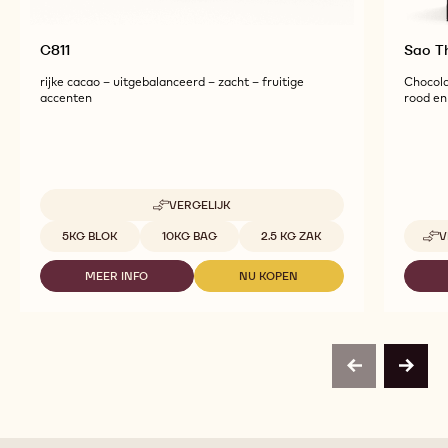
C811
Sao 
rijke cacao – uitgebalanceerd – zacht – fruitige
Chocola
accenten
rood en 