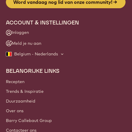
info
NIEUWSBRIEF
Sluit je aan bij onze community van ambachtslieden en
chef-koks voor nieuws uit de sector, innovaties en
opleidingen. Vrij van spam: wijzig je mailingvoorkeuren
wanneer je maar wilt.
Word vandaag nog lid van onze community!
ACCOUNT & INSTELLINGEN
Inloggen
Meld je nu aan
Belgium - Nederlands