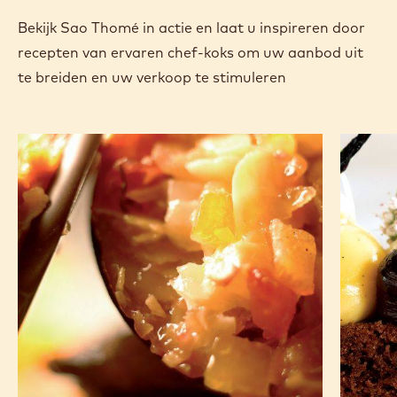
Certificeringen & duurzaamheid
Actions
Nu kopen
Schrijf een co
- Sao Thomé
Opslaan
- Sao Tho
Verge
- Sa
(opens
a
modal
window)
RECIPES
Bekijk Sao Thomé in actie en laat u inspireren door
recepten van ervaren chef-koks om uw aanbod uit
te breiden en uw verkoop te stimuleren
Florentines
Brownie
van
pompoe