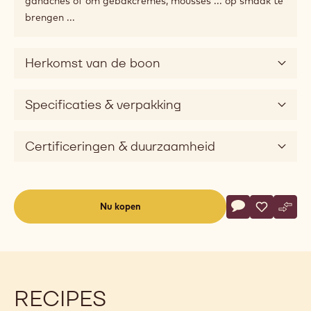
abrikoos, rode vruchten, citrus en zelfs een vleugje
thee.
U kunt Sao Thomé ook gewoon zo eten. Voor pairings
raden onze chefs aan om het te combineren met fruit
met een matige tot hoge zuurheid en zoetheid. Licht
bittere ingrediënten, zoals walnoten of zachte koffie en
specerijen zoals Szechuanpeper hebben een tintelend
effect op de tong en ze creëren mooie harmonieën.
Dankzij de standaardvloeibaarheid kunt u Sao Thomé
gebruiken in heel wat toepassingen: vormen, lagen,
ganaches of om gebakcrèmes, mousses ... op smaak te
brengen ...
Herkomst van de boon
Specificaties & verpakking