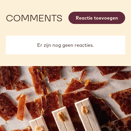
Beschikbare maten
800G ZAK
VERGELIJK
-
NIBS
MEER INFO
NU KOPEN
-
-
NIBS
NIBS
previous
next
COMMENTS
Reactie toevoegen
Er zijn nog geen reacties.