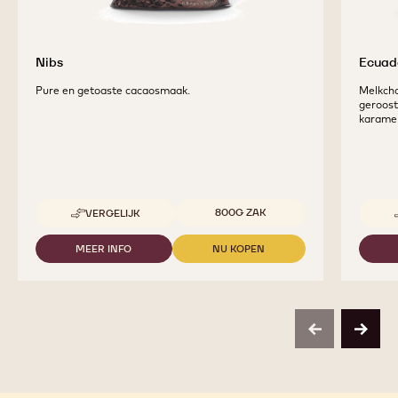
Nibs
Ecuad
Pure en getoaste cacaosmaak.
Melkcho
geroost
karamel