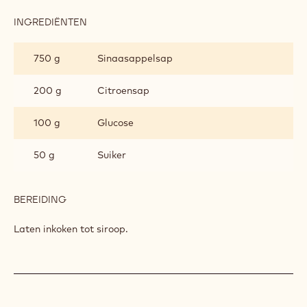
INGREDIËNTEN
:
SINAASAPPELSAP
750 g
Sinaasappelsap
200 g
Citroensap
100 g
Glucose
50 g
Suiker
BEREIDING
:
SINAASAPPELSAP
Laten inkoken tot siroop.