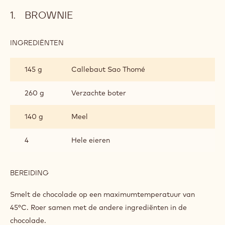
BROWNIE
INGREDIËNTEN
:
BROWNIE
145 g
Callebaut Sao Thomé
260 g
Verzachte boter
140 g
Meel
4
Hele eieren
BEREIDING
:
BROWNIE
Smelt de chocolade op een maximumtemperatuur van
45°C. Roer samen met de andere ingrediënten in de
chocolade.