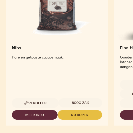
Nibs
Fine H
Pure en getoaste cacaosmaak.
Gouden 
Intense
aangen
Beschi
Beschikbare maten
800G ZAK
VERGELIJK
-
NIBS
MEER INFO
NU KOPEN
-
-
NIBS
NIBS