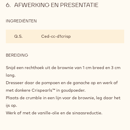
AFWERKING EN PRESENTATIE
INGREDIËNTEN
:
AFWERKING
EN
Q.S.
Ced-cc-d1crisp
PRESENTATIE
BEREIDING
:
AFWERKING
EN
Snijd een rechthoek uit de brownie van 1 cm breed en 3 cm
PRESENTATIE
lang.
Dresseer daar de pompoen en de ganache op en werk af
met donkere Crispearls™ in goudpoeder.
Plaats de crumble in een lijn voor de brownie, leg daar het
ijs op.
Werk af met de vanille-olie en de sinaasreductie.