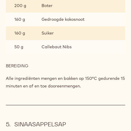
200 g
Boter
160 g
Gedroogde kokosnoot
160 g
Suiker
50 g
Callebaut Nibs
BEREIDING
:
CACAOCRUMBLE
Alle ingrediënten mengen en bakken op 150°C gedurende 15
minuten en af en toe dooreenmengen.
SINAASAPPELSAP