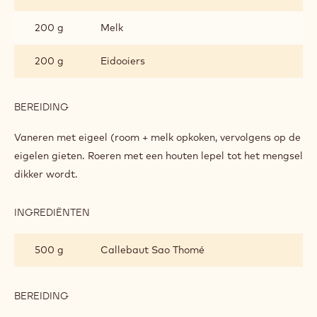
200 g
Melk
200 g
Eidooiers
BEREIDING
:
GANACHE
MET
Vaneren met eigeel (room + melk opkoken, vervolgens op de
PRALINÉ
eigelen gieten. Roeren met een houten lepel tot het mengsel
dikker wordt.
INGREDIËNTEN
:
GANACHE
MET
500 g
Callebaut Sao Thomé
PRALINÉ
BEREIDING
:
GANACHE