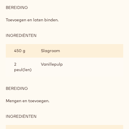
BEREIDING
:
POMPOEN
EN
Toevoegen en laten binden.
VANILLE
INGREDIËNTEN
:
POMPOEN
EN
450 g
Slagroom
VANILLE
2
Vanillepulp
peul(len)
BEREIDING
:
POMPOEN
EN
Mengen en toevoegen.
VANILLE
INGREDIËNTEN
:
POMPOEN
EN