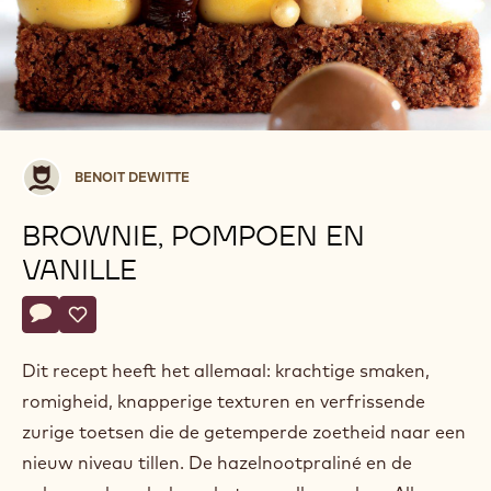
Benoit
BENOIT DEWITTE
Dewitte
BROWNIE, POMPOEN EN
VANILLE
Actions
Schrijf een commentaar op
- Brownie, pompoen en vanille
Opslaan
- Brownie, pompoen en vanille
Dit recept heeft het allemaal: krachtige smaken,
romigheid, knapperige texturen en verfrissende
zurige toetsen die de getemperde zoetheid naar een
nieuw niveau tillen. De hazelnootpraliné en de