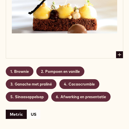
Brownie
Pompoen en vanille
Ganache met praliné
Cacaocrumble
Sinaasappelsap
Afwerking en presentatie
Metric
US