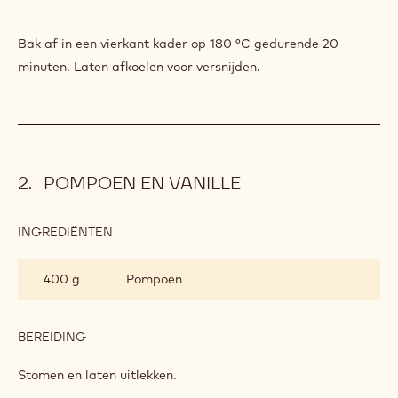
Bak af in een vierkant kader op 180 °C gedurende 20
minuten. Laten afkoelen voor versnijden.
POMPOEN EN VANILLE
INGREDIËNTEN
:
POMPOEN
EN
400 g
Pompoen
VANILLE
BEREIDING
:
POMPOEN
EN
Stomen en laten uitlekken.
VANILLE