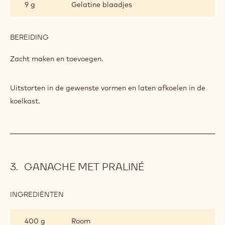
9 g
Gelatine blaadjes
VANILLE
BEREIDING
:
POMPOEN
EN
Zacht maken en toevoegen.
VANILLE
Uitstorten in de gewenste vormen en laten afkoelen in de
koelkast.
GANACHE MET PRALINÉ
INGREDIËNTEN
:
GANACHE
MET
400 g
Room
PRALINÉ