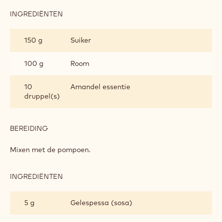
INGREDIËNTEN
:
POMPOEN
EN
150 g
Suiker
VANILLE
100 g
Room
10
Amandel essentie
druppel(s)
BEREIDING
:
POMPOEN
EN
Mixen met de pompoen.
VANILLE
INGREDIËNTEN
:
POMPOEN
EN
5 g
Gelespessa (sosa)
VANILLE