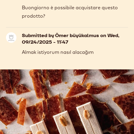
COMMENTS
Reactie toevoegen
Comments
Submitted by
Simone Tassone
on Sat,
01/27/2024 - 08:51
Buongiorno è possibile acquistare questo
prodotto?
Submitted by
Ömer büyükalmus
on Wed,
09/24/2025 - 11:47
Almak istiyorum nasıl alacağım