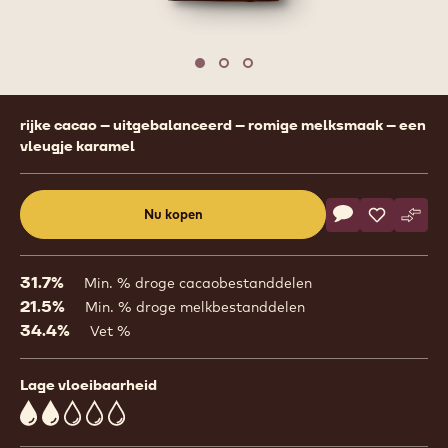
previous
nex
Move to slide 1
Move to slide 2
Move to slide 3
Product
rijke cacao – uitgebalanceerd – romige melksmaak – een
information
vleugje karamel