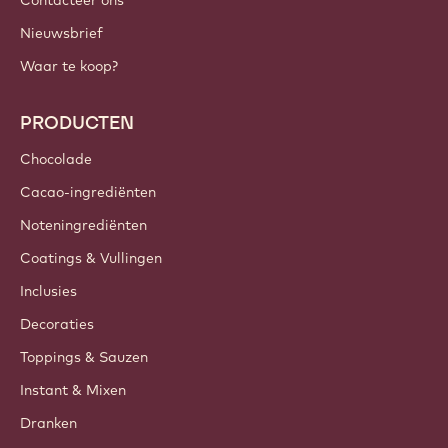
BELANGRIJKE LINKS
Footer
Callebaut
Recepten
Trends & Inspiratie
Duurzaamheid
Over ons
Barry Callebaut Group
Contacteer ons
Nieuwsbrief
Waar te koop?
PRODUCTEN
Chocolade
Cacao-ingrediënten