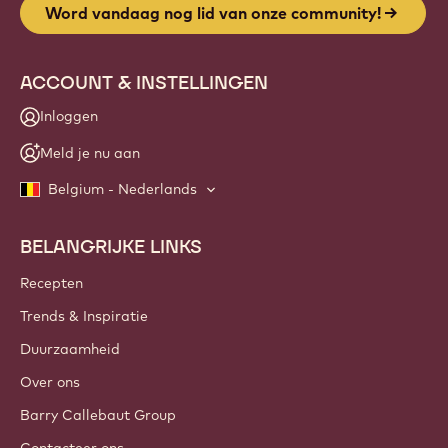
Website
info
NIEUWSBRIEF
Sluit je aan bij onze community van ambachtslieden en
chef-koks voor nieuws uit de sector, innovaties en
opleidingen. Vrij van spam: wijzig je mailingvoorkeuren
wanneer je maar wilt.
Word vandaag nog lid van onze community!
ACCOUNT & INSTELLINGEN
Inloggen
Meld je nu aan
Belgium - Nederlands