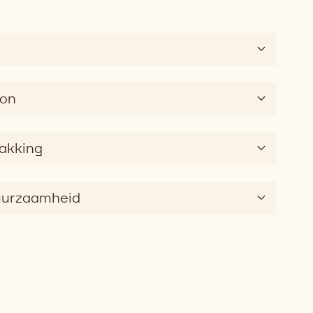
oon
pakking
duurzaamheid