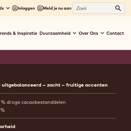
Zoek
ds
Inloggen
Meld je nu aan
Zoek
rends & Inspiratie
Duurzaamheid
Over Ons
Contact
ion
– uitgebalanceerd – zacht – fruitige accenten
. % droge cacaobestanddelen
 %
aarheid