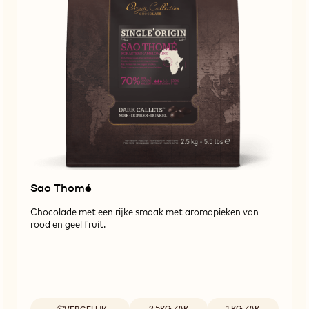
Sao Thomé
Chocolade met een rijke smaak met aromapieken van
rood en geel fruit.
Beschikbare maten
2.5KG ZAK
1 KG ZAK
VERGELIJK