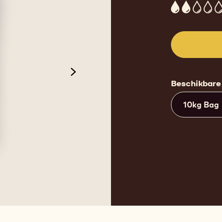
2
next
Beschikbare
10kg Bag
 2