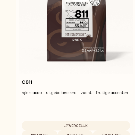
C811
rijke cacao – uitgebalanceerd – zacht – fruitige accenten
VERGELIJK
-
C811
Beschikbare maten
5KG BLOK
10KG BAG
2.5 KG ZAK