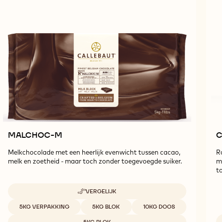
MALCHOC-M
C
Melkchocolade met een heerlijk evenwicht tussen cacao,
R
melk en zoetheid - maar toch zonder toegevoegde suiker.
m
t
VERGELIJK
-
MALCHOC-
Beschikbare maten
5KG VERPAKKING
5KG BLOK
10KG DOOS
M
5KG BLOK