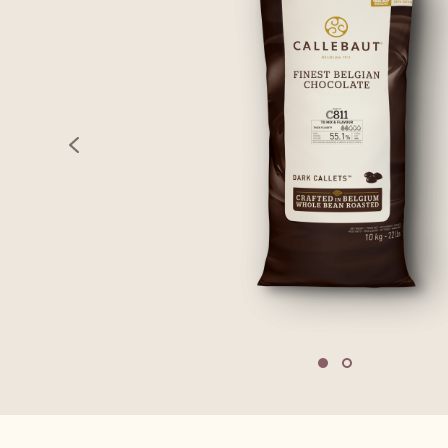
previous
Move to slide 1
Move to slide