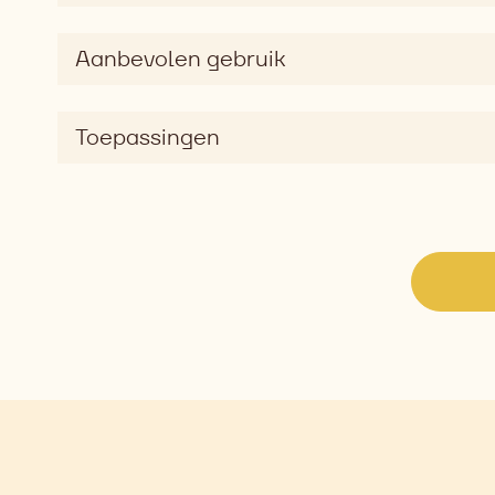
Smaak
sweet
Aanbevolen gebruik
Smaakdimensie
silky
Toepassingen