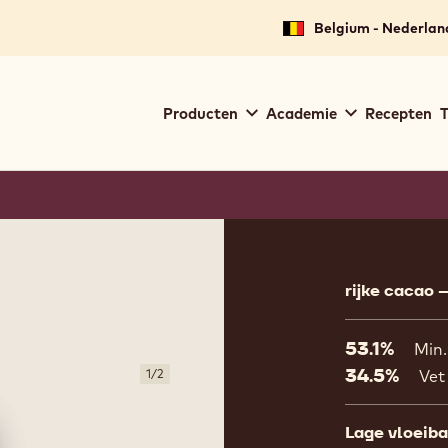
Belgium - Nederlan
Main
Producten
Academie
Recepten
T
navigation
Callebaut
Product
informat
rijke cacao 
53.1%
Min
34.5%
1
/
2
Vet
Lage vloeib