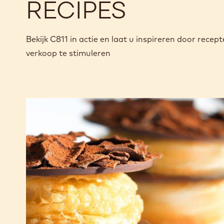
RECIPES
Bekijk C811 in actie en laat u inspireren door rec
verkoop te stimuleren
CHOCRO-
DONUT™
met
chocoladecustard