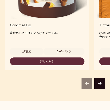
Caramel Fill
Tintor
黄金色のとろけるようなキャラメル。
なめら
色のチ