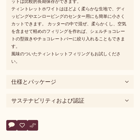
リング作りに重宝するベースです。 乳白色で、心地よい甘
さに、驚くほどなめらかな食感は口の中ですぐに溶けてし
まいます。
挽きたてのコーヒー、カカオニブ、パイエットフィユティ
ーヌ、ブラジェンヌ、またはフリーズドライのフルーツな
どとティントレットフィリングを混ぜると、わくわくする
ようなプラリネに変わり、感動をよぶでしょう。その独自
のレシピと配合により、ティントレット に混ぜても、焼き
たてのクリスピーなサクサクの食感はそのままです。最終
製品でティントレットを中に使ったチョコレートやタブレ
ットは比較的長期保存ができます。
ティントレットホワイトはほどよく柔らかな生地で、ディ
ッピングやエンロービングのセンター用にも簡単に小さく
カットできます。 カッターの中で混ぜ、柔らかくし、空気
を含ませて軽めのフィリングを作れば、シェルチョコレー
トの型抜きやチョコレートバーに絞り入れることもできま
す。
風味のついたティントレットフィリングもお試しくださ