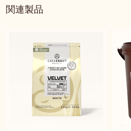
取扱サイズ
5KG バケツ
比較
-
CARAMEL
FILL
詳しくみる
-
CARAMEL
FILL
previous
next
関連製品