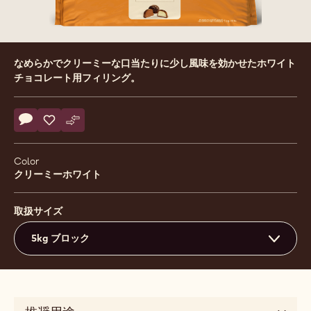
Product
なめらかでクリーミーな口当たりに少し風味を効かせたホワイト
information
チョコレート用フィリング。
Actions
コメント
- Tintoretto Basic White
保存
- Tintoretto Basic White
比較
- Tintoretto Basic White