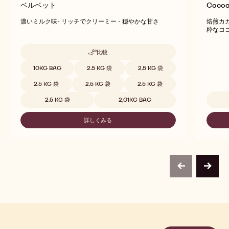
ベルベット
Cocoa
濃いミルク味- リッチでクリーミー - 穏やかな甘さ
焙煎カ
粋なコ
比較
-
ベ
取扱サイズ
10KG BAG
2.5 KG 袋
2.5 KG 袋
ル
ベ
2.5 KG 袋
2.5 KG 袋
2.5 KG 袋
ッ
ト
2.5 KG 袋
2,01KG BAG