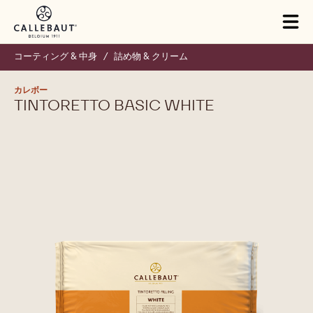
Skip to main content
Close
You are viewing this page in Japan - 日本語.
Switch regions if you would like to see the content for your
location.
Tog
mai
nav
コーティング & 中身
/
詰め物 & クリーム
カレボー
TINTORETTO BASIC WHITE