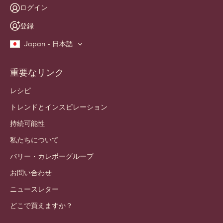
ニュースレター
職人・シェフ向けコミュニティにご参加ください。業界のニュー
ス、革新、学びをお届けします。 スパムフリー：いつでも配信
設定を変更できます。
今すぐコミュニティに参加しよう！
アカウントと設定
ログイン
登録
Japan - 日本語
重要なリンク
Footer
Callebaut
レシピ