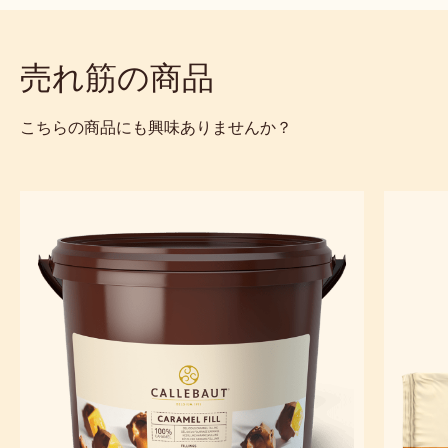
い。
仕様とパッケージ
サステナビリティおよび認証
Actions
コメント
- Tintoretto Basic White
保存
- Tintoretto Basic White
比較
- Tintoretto Basic White
売れ筋の商品
こちらの商品にも興味ありませんか？