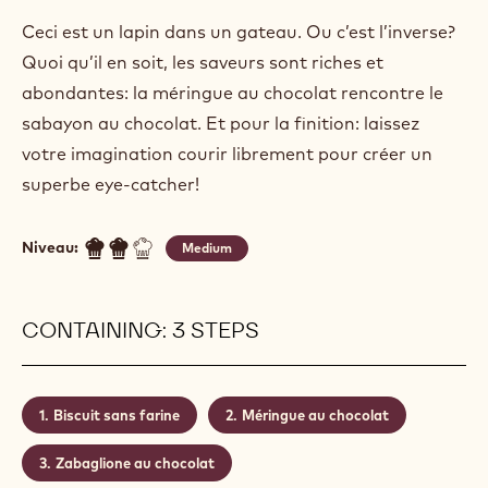
DOUBLE CHOCOLATE EASTER
CAKE
Actions
Écrire un commentaire
- Double Chocolate easter cake
Sauvegarder
- Double Chocolate easter cake
Ceci est un lapin dans un gateau. Ou c’est l’inverse?
Quoi qu’il en soit, les saveurs sont riches et
abondantes: la méringue au chocolat rencontre le
sabayon au chocolat. Et pour la finition: laissez
votre imagination courir librement pour créer un
superbe eye-catcher!