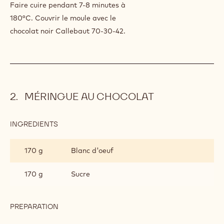
PREPARATION
:
BISCUIT
SANS
Ajouter.
FARINE
INGREDIENTS
:
BISCUIT
SANS
Q.S.
Callebaut 70-30-42
FARINE
PREPARATION
:
BISCUIT
SANS
Faire cuire pendant 7-8 minutes à
FARINE
180°C. Couvrir le moule avec le
chocolat noir Callebaut 70-30-42.
MÉRINGUE AU CHOCOLAT