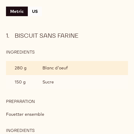
Niveau:
Medium
CONTAINING: 3 STEPS
Biscuit sans farine
Méringue au chocolat
Zabaglione au chocolat
Metric
US
BISCUIT SANS FARINE
INGREDIENTS
:
BISCUIT