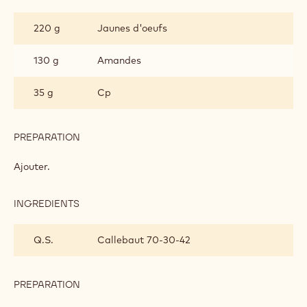
SANS
280 g
Blanc d'oeuf
FARINE
150 g
Sucre
PREPARATION
:
BISCUIT
SANS
Fouetter ensemble
FARINE
INGREDIENTS
:
BISCUIT
SANS
220 g
Jaunes d'oeufs
FARINE
130 g
Amandes
35 g
Cp