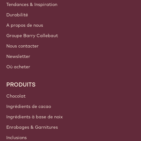
COMPTES ET PARAMÈTRES
S'identifier
S'inscrire
Belgium - Français
LIENS IMPORTANTS
Footer
Callebaut
Recettes
Tendances & Inspiration
Durabilité
A propos de nous
Groupe Barry Callebaut
Nous contacter
Newsletter