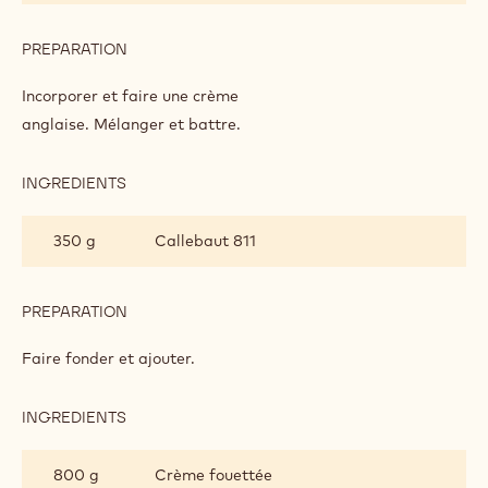
100 g
Sucre
PREPARATION
:
ZABAGLIONE
AU
Faire bouillir
CHOCOLAT
INGREDIENTS
:
ZABAGLIONE
AU
250 g
Jaunes d'oeufs
CHOCOLAT
PREPARATION
:
ZABAGLIONE
AU
Incorporer et faire une crème
CHOCOLAT
anglaise. Mélanger et battre.
INGREDIENTS
:
ZABAGLIONE