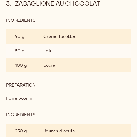
PREPARATION
:
MÉRINGUE
AU
Ajouter
CHOCOLAT
Faire cuire pendant 15 minutes à 170°C.
ZABAGLIONE AU CHOCOLAT
INGREDIENTS
:
ZABAGLIONE
AU
90 g
Crème fouettée
CHOCOLAT
50 g
Lait