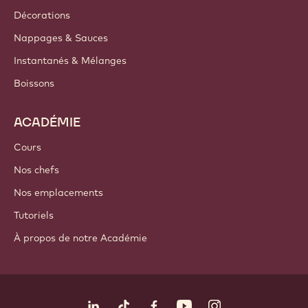
Où acheter
PRODUITS
Chocolat
Ingrédients de cacao
Ingrédients à base de noix
Enrobages & Garnitures
Inclusions
Décorations
Nappages & Sauces
Instantanés & Mélanges
Boissons
ACADÉMIE