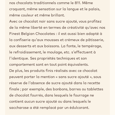
Applications
Description du produit
Chocolat noir sans sucre ajouté.
Ce chocolat noir propose une explosion de saveurs
intenses et délicieuses, sans sucre ajouté. Son agréable
douceur provient d'un substitut du sucre, le maltitol, et
sa rondeur d'extraits naturels de vanille Bourbon. Son
goût et sa sensation en bouche sont très proches de
nos chocolats traditionnels comme le 811. Même
croquant, même sensation sur la langue et le palais,
même couleur et même brillant.
Avec ce chocolat noir sans sucre ajouté, vous profitez
de la même liberté en termes de créativité qu'avec nos
Finest Belgian Chocolates : il est aussi bien adapté à
la confiserie qu'aux mousses et crémeux de pâtisserie,
aux desserts et aux boissons. La fonte, le tempérage,