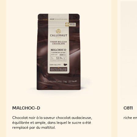
PRODUITS ASSOCIÉS
Explore More Chocolate and Cocoa Ingredients for
Tasty and Visually Stunning Finished Goods