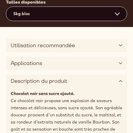
Actions
Écrire un commentaire
- MALCHOC-D
Sauvegarder
- MALCHOC-D
Comparer
- MALCHOC-D
54%
% min. de cacao sec
36%
% de matières grasses
Fluidité moyenne
3
Tailles disponibles
5kg bloc
Utilisation recommandée