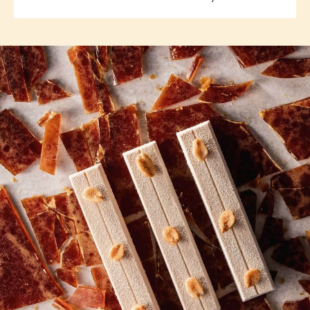
previous
next
COMMENTS
Add comment
There are no comments yet.