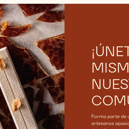
¡ÚNE
MISM
NUES
COMU
Forma parte de 
artesanos apasi