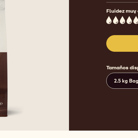
Fluidez muy 
5
Tamaños dis
2.5 kg Ba