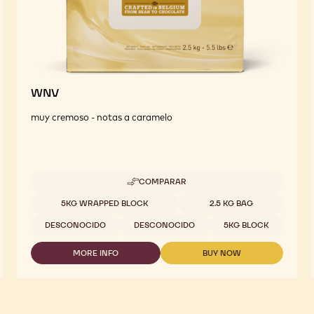
WNV
muy cremoso - notas a caramelo
COMPARAR
-
WNV
Tamaños disponibles
5KG WRAPPED BLOCK
2.5 KG BAG
DESCONOCIDO
DESCONOCIDO
5KG BLOCK
MORE INFO
BUY NOW
-
-
WNV
WNV