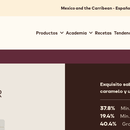
Mexico and the Carribean - Españo
Main
Productos
Academia
Recetas
Tendenc
navigation
Callebaut
Product
informat
Exquisito sa
R
caramelo y u
37.8%
Mín
19.4%
Mín.
40.4%
Gr