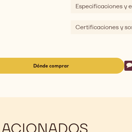
Especificaciones y
Certificaciones y so
Ac
Dónde comprar
E
-
(opens
a
modal
window)
LACIONADOS