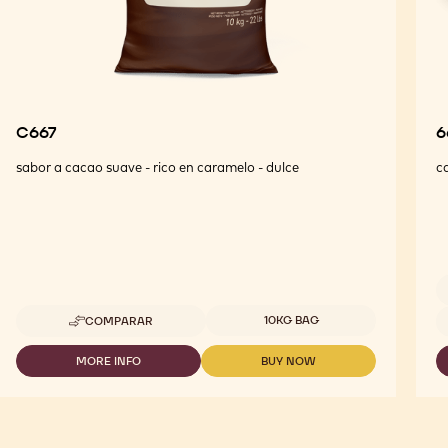
C667
6
sabor a cacao suave - rico en caramelo - dulce
c
Tamaños disponibles
T
10KG BAG
COMPARAR
-
C667
MORE INFO
BUY NOW
-
-
C667
C667