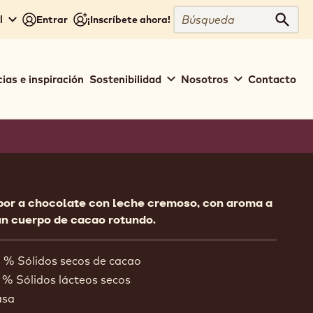
Búsqueda
l
Entrar
¡Inscríbete ahora!
Búsq
ias e inspiración
Sostenibilidad
Nosotros
Contacto
ion
bor a chocolate con leche cremoso, con aroma a
n cuerpo de cacao rotundo.
. % Sólidos secos de cacao
 % Sólidos lácteos secos
asa