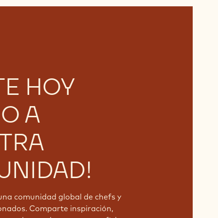
TE HOY
O A
TRA
NIDAD!
una comunidad global de chefs y
onados. Comparte inspiración,