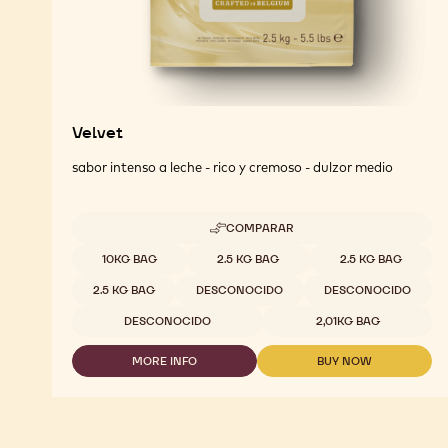
Velvet
sabor intenso a leche - rico y cremoso - dulzor medio
COMPARAR
-
VELVET
Tamaños disponibles
10KG BAG
2.5 KG BAG
2.5 KG BAG
2.5 KG BAG
DESCONOCIDO
DESCONOCIDO
DESCONOCIDO
2,01KG BAG
MORE INFO
BUY NOW
-
-
VELVET
VELVET