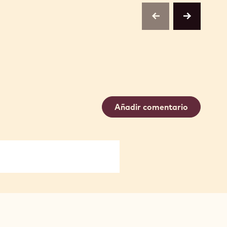
previous
next
Añadir comentario