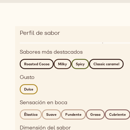
Perfil de sabor
Enlarge
Sabor
taste
Sabores más destacados
dairy,
profile
roasted,
Roasted Cocoa
Milky
Spicy
Classic caramel
golden
Detailed
Gusto
flavor
roasted
Dulce
cocoa,
Sensación en boca
milky,
spicy,
Ëlastica
Suave
Fundente
Grasa
Cubriente
classic
caramel
Dimensión del sabor