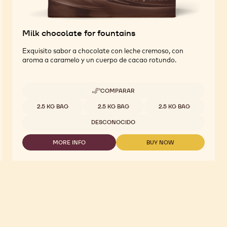
Milk chocolate for fountains
Exquisito sabor a chocolate con leche cremoso, con
aroma a caramelo y un cuerpo de cacao rotundo.
COMPARAR
-
MILK
Tamaños disponibles
2.5 KG BAG
2.5 KG BAG
2.5 KG BAG
CHOCOLATE
FOR
DESCONOCIDO
FOUNTAINS
MORE INFO
BUY NOW
-
-
MILK
MILK
CHOCOLATE
CHOCOLATE
FOR
FOR
FOUNTAINS
FOUNTAINS