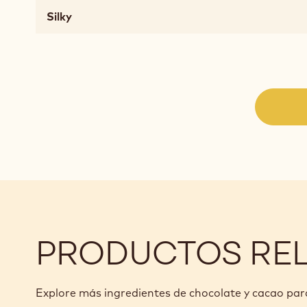
Sensación
Silky
en
boca
chewy,
soft,
melting,
fatty,
mouthcoating
Gusto
sweet
Dimensión
del
sabor
silky
PRODUCTOS RE
Explore más ingredientes de chocolate y cacao pa