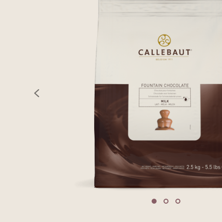
previous
Move to slide 1
Move to slide 2
Move to sli