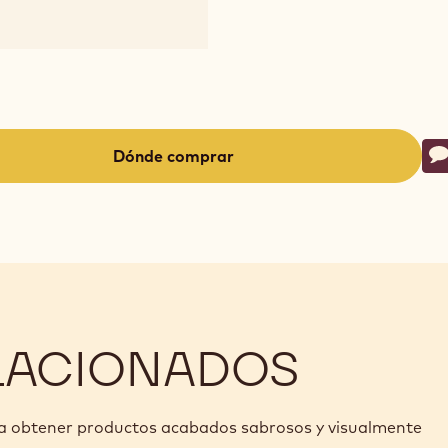
Ac
Dónde comprar
E
-
(opens
a
modal
window)
LACIONADOS
ra obtener productos acabados sabrosos y visualmente