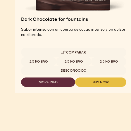
Dark Chocolate for fountains
Sabor intenso con un cuerpo de cacao intenso y un dulzor
equilibrado.
COMPARAR
-
DARK
Tamaños disponibles
2.5 KG BAG
2.5 KG BAG
2.5 KG BAG
CHOCOLATE
FOR
DESCONOCIDO
FOUNTAINS
MORE INFO
BUY NOW
-
-
DARK
DARK
CHOCOLATE
CHOCOLATE
FOR
FOR
FOUNTAINS
FOUNTAINS