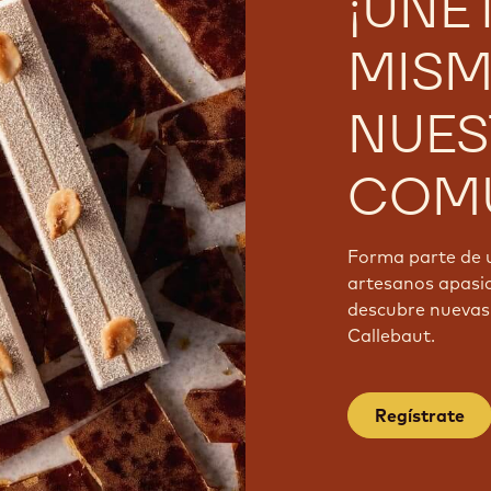
¡ÚNE
MISM
NUES
COMU
Forma parte de 
artesanos apasi
descubre nuevas 
Callebaut.
Regístrate