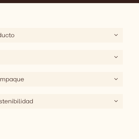
ducto
 empaque
stenibilidad