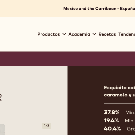
Mexico and the Carribean - Españo
Main
Productos
Academia
Recetas
Tendenc
navigation
Callebaut
Product
informat
Exquisito sa
R
caramelo y u
37.8%
Mín
19.4%
Mín.
1
/
3
40.4%
Gr