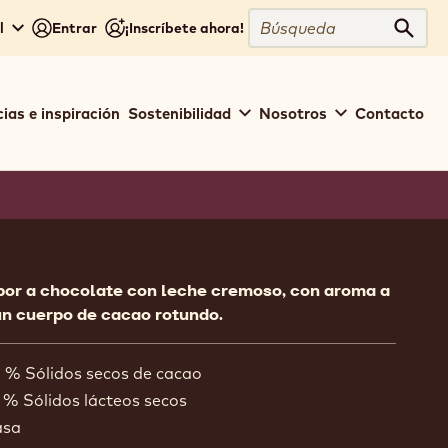
Búsqueda
l
Entrar
¡Inscríbete ahora!
Búsq
ias e inspiración
Sostenibilidad
Nosotros
Contacto
ion
bor a chocolate con leche cremoso, con aroma a
n cuerpo de cacao rotundo.
. % Sólidos secos de cacao
 % Sólidos lácteos secos
asa