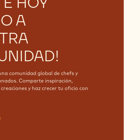
TE HOY
O A
TRA
NIDAD!
una comunidad global de chefs y
onados. Comparte inspiración,
creaciones y haz crecer tu oficio con