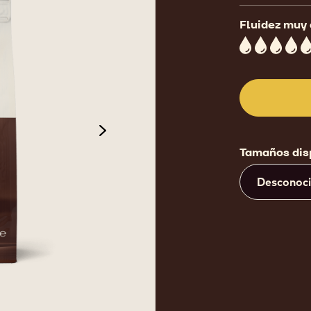
Fluidez muy 
5
next
Tamaños dis
Desconoc
de 3