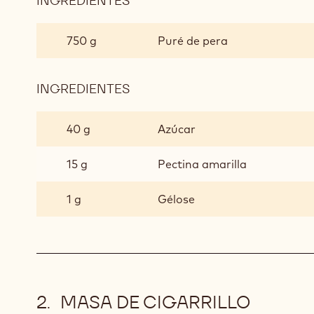
INGREDIENTES
:
CUBOS
DE
750 g
Puré de pera
GELATINA
DE
PERA
INGREDIENTES
:
CUBOS
DE
40 g
Azúcar
GELATINA
DE
15 g
Pectina amarilla
PERA
1 g
Gélose
MASA DE CIGARRILLO