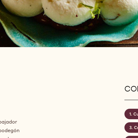
CON
Cu
mbajador
C
 bodegón