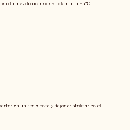
ir a la mezcla anterior y calentar a 85°C.
COLATE
MOSO
COLATE
MOSO
erter en un recipiente y dejar cristalizar en el
COLATE