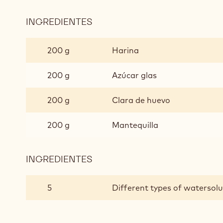
INGREDIENTES
:
MASA
DE
200 g
Harina
CIGARRILLO
200 g
Azúcar glas
200 g
Clara de huevo
200 g
Mantequilla
INGREDIENTES
:
MASA
DE
5
Different types of watersolu
CIGARRILLO