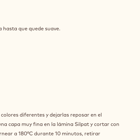
A
ra hasta que quede suave.
ARRILLO
A
colores diferentes y dejarlas reposar en el
ARRILLO
una capa muy fina en la lámina Silpat y cortar con
near a 180°C durante 10 minutos, retirar