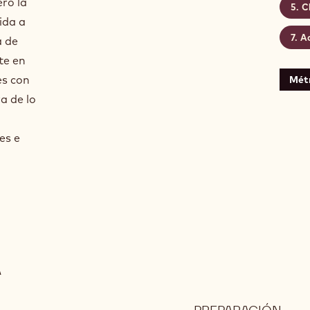
ro la
C
ida a
Ac
a de
te en
es con
Mét
a de lo
es e
A