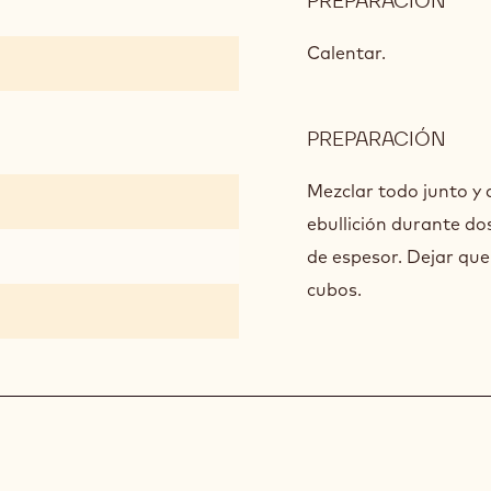
PREPARACIÓN
:
CUB
DE
Calentar.
GEL
DE
PER
PREPARACIÓN
:
CUB
DE
Mezclar todo junto y 
GEL
ebullición durante do
DE
de espesor. Dejar que 
PER
cubos.