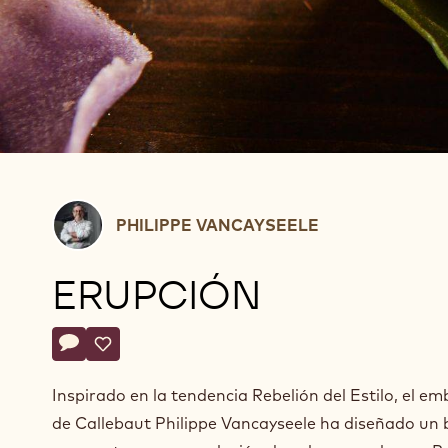
Philippe
PHILIPPE VANCAYSEELE
Vancayseele
ERUPCIÓN
Actions
Escribe un comentario
- Erupción
Salvar
- Erupción
Inspirado en la tendencia Rebelión del Estilo, el e
de Callebaut Philippe Vancayseele ha diseñado un