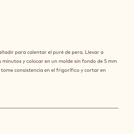
OS
ATINA
A
OS
añadir para calentar el puré de pera. Llevar a
ATINA
s minutos y colocar en un molde sin fondo de 5 mm
tome consistencia en el frigorífico y cortar en
A