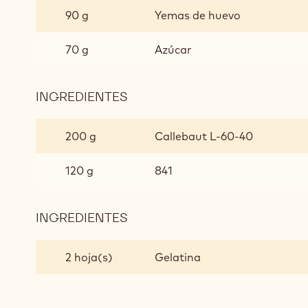
DE
90 g
Yemas de huevo
CHOCOLATE
70 g
Azúcar
INGREDIENTES
:
CREMOSO
DE
200 g
Callebaut L-60-40
CHOCOLATE
120 g
841
INGREDIENTES
:
CREMOSO
DE
2 hoja(s)
Gelatina
CHOCOLATE