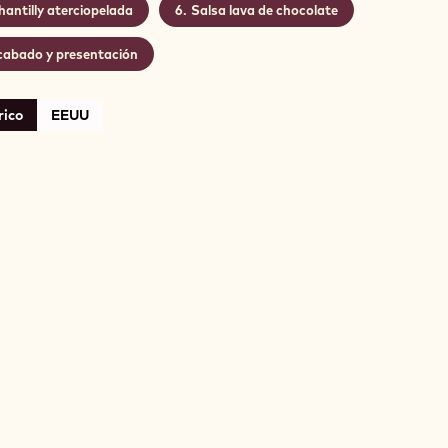
hantilly aterciopelada
Salsa lava de chocolate
abado y presentación
rico
EEUU