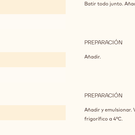
DE
Batir todo junto. Añad
CHO
PREPARACIÓN
:
CRE
DE
Añadir.
CHO
PREPARACIÓN
:
CRE
DE
Añadir y emulsionar. V
CHO
frigorífico a 4°C.