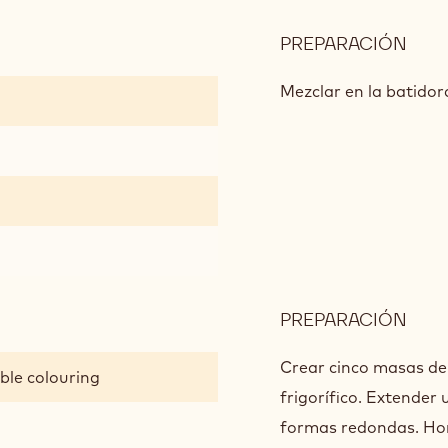
PREPARACIÓN
:
MAS
DE
Mezclar en la batido
CIG
PREPARACIÓN
:
MAS
DE
Crear cinco masas de 
ble colouring
CIG
frigorífico. Extender 
formas redondas. Hor