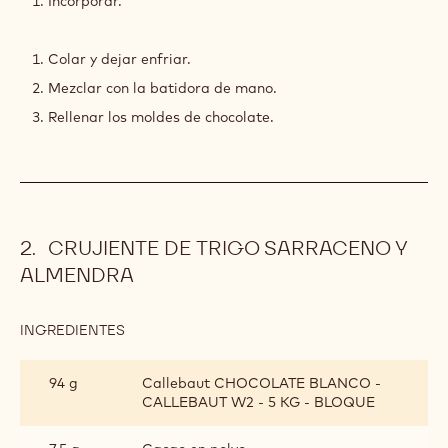
Incorporar.
CEREZAS
ÁCIDAS
Y
Colar y dejar enfriar.
ANÍS
Mezclar con la batidora de mano.
Rellenar los moldes de chocolate.
CRUJIENTE DE TRIGO SARRACENO Y
ALMENDRA
INGREDIENTES
:
CRUJIENTE
DE
94 g
Callebaut CHOCOLATE BLANCO -
TRIGO
CALLEBAUT W2 - 5 KG - BLOQUE
SARRACENO
Y
ALMENDRA