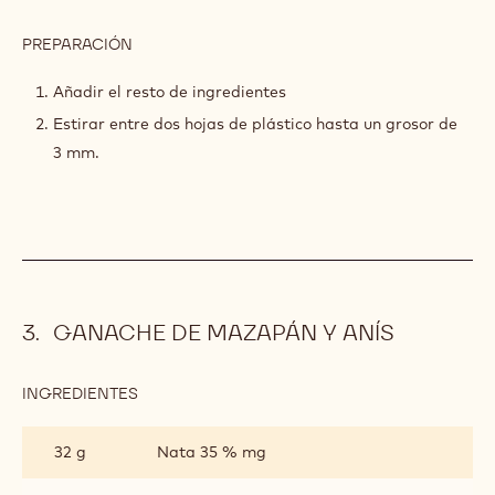
PREPARACIÓN
:
CRUJIENTE
DE
Añadir el resto de ingredientes
TRIGO
Estirar entre dos hojas de plástico hasta un grosor de
SARRACENO
Y
3 mm.
ALMENDRA
GANACHE DE MAZAPÁN Y ANÍS
INGREDIENTES
:
GANACHE
DE
32 g
Nata 35 % mg
MAZAPÁN
Y