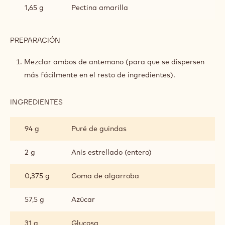
Y
1,65 g
Pectina amarilla
ANÍS
PREPARACIÓN
:
GEL
DE
Mezclar ambos de antemano (para que se dispersen
CEREZAS
más fácilmente en el resto de ingredientes).
ÁCIDAS
Y
ANÍS
INGREDIENTES
:
GEL
DE
94 g
Puré de guindas
CEREZAS
ÁCIDAS
Y
2 g
Anís estrellado (entero)
ANÍS
0,375 g
Goma de algarroba
57,5 g
Azúcar
31 g
Glucosa