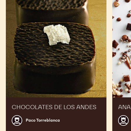
Chocolates
Anarqui
de
de
los
chocola
Andes
CHOCOLATES DE LOS ANDES
ANA
Paco
Jordi
Paco Torreblanca
Torreblanca
Roca