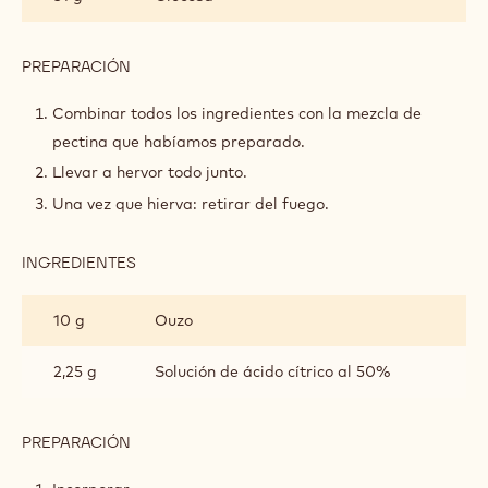
PREPARACIÓN
:
GEL
DE
Combinar todos los ingredientes con la mezcla de
CEREZAS
pectina que habíamos preparado.
ÁCIDAS
Y
Llevar a hervor todo junto.
ANÍS
Una vez que hierva: retirar del fuego.
INGREDIENTES
:
GEL
DE
10 g
Ouzo
CEREZAS
ÁCIDAS
Y
2,25 g
Solución de ácido cítrico al 50%
ANÍS
PREPARACIÓN
:
GEL
DE