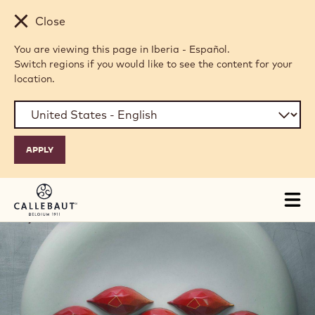
Skip to main content
Close
You are viewing this page in Iberia - Español.
Switch regions if you would like to see the content for your
location.
Tog
mai
nav