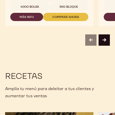
811
-
400G BOLSA
5KG BLOQUE
2,5KG
-
MÁS INFO
COMPRAR AHORA
CALLETS
-
-
CHOCOLATE
CHOCOLATE
NEGRO
NEGRO
-
-
811
811
-
-
previous
next
2,5KG
2,5KG
-
-
CALLETS
CALLETS
RECETAS
Amplía tu menú para deleitar a tus clientes y
aumentar tus ventas