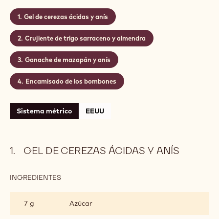
Gel de cerezas ácidas y anís
Crujiente de trigo sarraceno y almendra
Ganache de mazapán y anís
Encamisado de los bombones
Sistema métrico
EEUU
GEL DE CEREZAS ÁCIDAS Y ANÍS
INGREDIENTES
:
GEL
DE
7 g
Azúcar
CEREZAS
ÁCIDAS