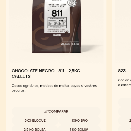
CHOCOLATE NEGRO - 811 - 2,5KG -
823
CALLETS
rico en 
a caram
Cacao agridulce, matices de malta, bayas silvestres
oscuras.
Tamaño
COMPARAR
-
CHOCOLATE
Tamaños disponibles
5KG BLOQUE
10KG BAG
NEGRO
-
2.5 KG BOLSA
1 KG BOLSA