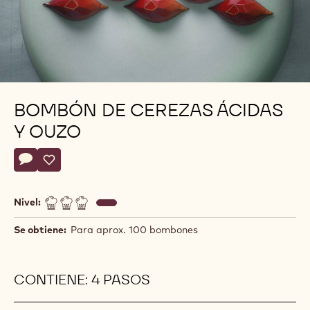
BOMBÓN DE CEREZAS ÁCIDAS
Y OUZO
Actions
Escriba un comentario
- Bombón de cerezas ácidas y ouzo
Guardar
- Bombón de cerezas ácidas y ouzo
Nivel:
Se obtiene:
Para aprox. 100 bombones
CONTIENE: 4 PASOS