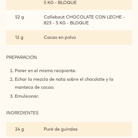
5 KG - BLOQUE
Y
ANÍS
52 g
Callebaut CHOCOLATE CON LECHE -
823 - 5 KG - BLOQUE
12 g
Cacao en polvo
PREPARACIÓN
:
GANACHE
DE
Poner en el mismo recipiente.
MAZAPÁN
Echar la mezcla de nata sobre el chocolate y la
Y
ANÍS
manteca de cacao.
Emulsionar.
INGREDIENTES
:
GANACHE
DE
24 g
Puré de guindas
MAZAPÁN
Y