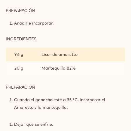
ANÍS
PREPARACIÓN
:
GANACHE
DE
Añadir e incorporar.
MAZAPÁN
Y
ANÍS
INGREDIENTES
:
GANACHE
DE
9,6 g
Licor de amaretto
MAZAPÁN
Y
ANÍS
20 g
Mantequilla 82%
PREPARACIÓN
:
GANACHE
DE
Cuando el ganache esté a 35 °C, incorporar el
MAZAPÁN
Amaretto y la mantequilla.
Y
ANÍS
Dejar que se enfríe.