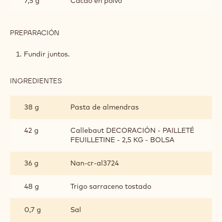
7,5 g
Cacao en polvo
PREPARACIÓN
:
CRUJIENTE
DE
Fundir juntos.
TRIGO
SARRACENO
Y
INGREDIENTES
:
ALMENDRA
CRUJIENTE
DE
38 g
Pasta de almendras
TRIGO
SARRACENO
Y
42 g
Callebaut DECORACIÓN - PAILLETÉ
ALMENDRA
FEUILLETINE - 2,5 KG - BOLSA
36 g
Nan-cr-al3724
48 g
Trigo sarraceno tostado
0,7 g
Sal