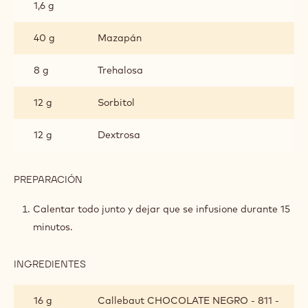
ANÍS
1,6 g
40 g
Mazapán
8 g
Trehalosa
12 g
Sorbitol
12 g
Dextrosa
PREPARACIÓN
:
GANACHE
DE
Calentar todo junto y dejar que se infusione durante 15
MAZAPÁN
minutos.
Y
ANÍS
INGREDIENTES
:
GANACHE
DE
16 g
Callebaut CHOCOLATE NEGRO - 811 -
MAZAPÁN