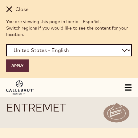
Skip to main content
Close
You are viewing this page in Iberia - Español.
Switch regions if you would like to see the content for your
location.
Tog
mai
nav
ENTREMET