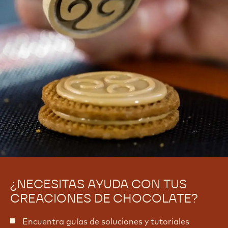
o
-
m
E
-
n
E
t
n
r
t
e
r
m
e
e
m
t
e
t
¿NECESITAS AYUDA CON TUS
CREACIONES DE CHOCOLATE?
Encuentra guías de soluciones y tutoriales