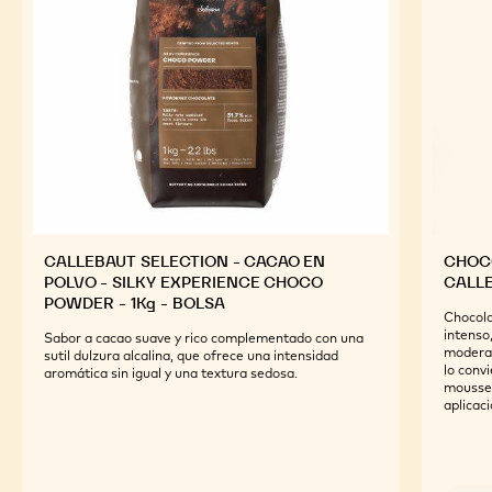
CALLEBAUT SELECTION - CACAO EN
CHOCO
POLVO - SILKY EXPERIENCE CHOCO
CALL
POWDER - 1Kg - BOLSA
Chocola
intenso
Sabor a cacao suave y rico complementado con una
moderad
sutil dulzura alcalina, que ofrece una intensidad
lo conv
aromática sin igual y una textura sedosa.
mousses
aplicaci