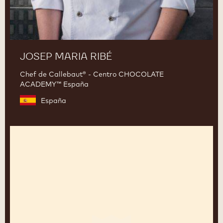
JOSEP MARIA RIBÉ
Chef de Callebaut® - Centro CHOCOLATE
ACADEMY™ España
España
Christophe
Mazeaud